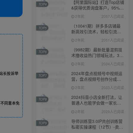
【阿里国际站】打造Top店铺
TOP4
&获得优质询盘客户，​95%的
国际站讲师不会说的运营技
2年前
2057人已阅读
巧
（10041期）拼多多店铺最
TOP5
新高效引流术，轻松引流
400+创业粉，精准日变现五
2年前
2051人已阅读
位数！
（9982期）最新批量混剪技
TOP6
术撸收益热门领域玩法，3分
钟一条原创视频，轻松日入
2年前
2034人已阅读
1000＋
2024年盘点视频号中视频运
站长投诉举
TOP7
营，盘点视频号创作分成计
划，快速过原创日入300+
2年前
2033人已阅读
2024抖音小店全新打法，让
TOP8
普通人也能学会做一家长久
您不同意本免
稳定赚钱的抖店
2年前
2029人已阅读
导师训练营3.0IP共创训练营
TOP9
私密实操课程（12节）-卖项
目的密码成功秘诀