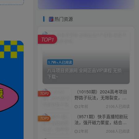
热门资源
TOP1
1.7W+人已阅读
八斗项目资源网 全网正品VIP课程 无损
下载~
（10150期）2024高考项目
TOP2
野路子玩法，无限裂变，最
高一天1W＋！
2年前
2106人已阅读
（9571期）快手直播短剧玩
TOP3
法，强开磁力聚星，结合多
种变现方式日入600+
2年前
2068人已阅读