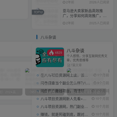
2年前
2026人已阅读
亚马逊大卖家新品高效推
TOP10
广，分享如何高效推广，打
造百万美金爆款单品
2年前
2025人已阅读
八斗杂谈
八斗杂谈
4829
个人感悟，分享互联网优秀文
章，优秀思维等
7篇文章
在八斗项目资源网上面，该看什么类型的赚钱项目
1个月前
问卷调查当个副业怎么样?八斗告诉你
9个月前
闲鱼官方撒钱项目，邀请好友领现金，单价1-8元，0成本可以当个小副业
10个月前
（10150期）2024高考项目野路子玩法，无限裂变，最高一天1W＋！
（9571期）快手直播短剧玩法，强开磁力聚星，结合多种变现方式日入600+
【阿里国际站】打造Top店铺&获得优质询盘客户，​95%的国际站讲师不会说的运营技巧
八斗项目资源网新人先看+领取【0撸小项目+互联网工具箱】
10个月前
八斗项目资源网，热门副业项目任你选，每日持续更新
10个月前
下一篇
赚钱，就是死磕到底，跟对人做对事。
10个月前