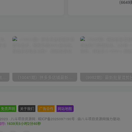
（664
（9571期）快手直播短剧玩法，强开磁力聚星，结合多种变现方式日入600+
（10041期）拼多多店铺最新高效引流术，轻松引流400+创业粉，精准日变现五位数！
免责声明
-
关于我们
-
广告合作
-
网站地图
 2023 ·
八斗项目资源网
·
皖ICP备2025097190号
· 由八斗
项目资源网
强力驱动.
行:
1639天5小时2分41秒