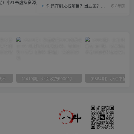
9期）小红书虚拟资源变现升级玩法，宝妈粉多种变现方式，日入500+
你还在到处找项目？当韭菜？我靠项目资源网也能月如过万。
2年前
（9982期）最新批量混剪技术撸收益热门领域玩法，3分钟一条原创视频，轻松日入1000＋
（5419期）外面收费5000的曝光王TG飞机群发多功能脚本，号称日发十万条【脚本+教程】