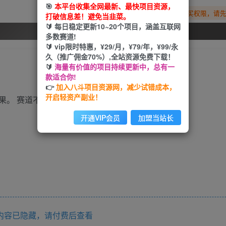
🎯
本平台收集全网最新、最快项目资源，
您暂无购买权限，请
打破信息差！避免当韭菜。
🔰 每日稳定更新10~20个项目，涵盖互联网
开通会员
多数赛道!
🔰 vip限时特惠，¥29/月，¥79/年，¥99/永
久（推广佣金70%）,全站资源免费下载！
🔰
海量有价值的项目持续更新中，总有一
款适合你!
👉
加入八斗项目资源网，减少试错成本，
开启轻资产副业！
果。 赛道不卷，市场空间大，销量每年在爆涨。
开通VIP会员
加盟当站长
内容已隐藏，请付费后查看