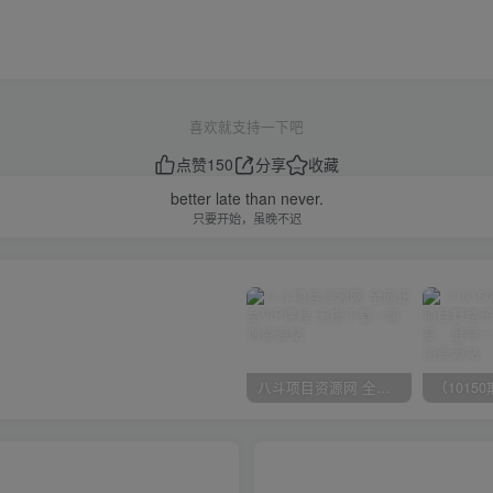
喜欢就支持一下吧
点赞
150
分享
收藏
better late than never.
只要开始，虽晚不迟
八斗项目资源网 全网正品VIP课程 无损下载~