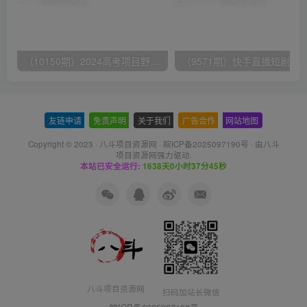
（10150期）2024高考项目野路子玩法，无限裂变，最高一天1W＋！
友链申请
-
免责声明
-
关于我们
-
广告合作
-
网站地图
Copyright © 2023 ·
八斗项目资源网
·
皖ICP备2025097190号
· 由八斗
项目资源网
强力驱动.
本站已安全运行:
1638天0小时37分45秒
八斗项目资源网
扫码加站长微信