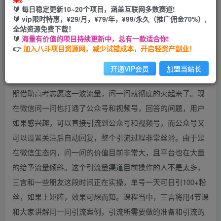
🔰 每日稳定更新10~20个项目，涵盖互联网多数赛道!
开通会员
🔰 vip限时特惠，¥29/月，¥79/年，¥99/永久（推广佣金70%）,
全站资源免费下载！
🔰
海量有价值的项目持续更新中，总有一款适合你!
👉
加入八斗项目资源网，减少试错成本，开启轻资产副业！
最近在实操一个新的引流入口，就是微信问一问。微信问一
开通VIP会员
加盟当站长
问是今年3月份，腾讯新推出来一个对标知乎的问答平台，前
期借助高考志愿这一波流量，问一问就彻底的火起来了。现
在微信问一问也打通了公众号和视频号，回答的问题，用户
如果感兴趣，可以直接引流到公众号和视频号，而公众号又
可以设置关注后自动回复，整个引流过程非常丝滑。由于是
在微信生态内，问一问的价值目前非常大，且平台也在大量
的给予流量倾斜。这个引流量渠道目前操作的人不是太多，
三言和一些朋友这段时间正在实操，单号一天可日引100+粉
丝，如果上矩阵，效果可想而知。课程当中，三言将用4节课
和大家讲解问一问引流案例，引流所需要做的准备和引流的