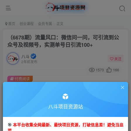
首页
创业课程
会员专属
正文
（6678期）流量风口：微信问一问，可引流到公
众号及视频号，实测单号日引流100+
八斗
关注
2年前发布
1573
166
付费阅读
（6678期）流量风口：微信问一问，可引流到公众号及视频号，实测单号日引流100+
此内容为付费阅读，请付费后查看
会员专属资源
八斗项目资源站
免费
会员
🎯
本平台收集全网最新、最快项目资源，打破信息差！避免当韭
您暂无购买权限，请先开通会员
菜。