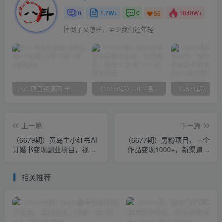
0
1.7W+
0
1840W+
55
摔倒了又怎样，至少我们还年轻
八斗项目资源网 全网正品VIP课程 无损下载~
（10150期）2024高考项目野路子玩法，无限裂变，最高一天1W＋！
上一篇
下一篇
（6679期）黄岛主小红书AI
（6677期）男粉项目，一个
订婚书变现副业项目，视频
作品变现1000+，新渠道新
版一条龙
玩法，一部手机实现月入过
万
相关推荐