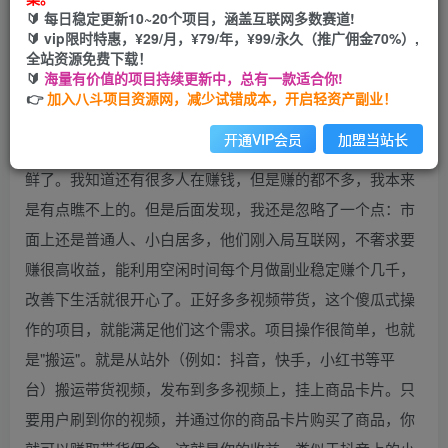
🔰 每日稳定更新10~20个项目，涵盖互联网多数赛道!
开通会员
🔰 vip限时特惠，¥29/月，¥79/年，¥99/永久（推广佣金70%）,
全站资源免费下载！
🔰
海量有价值的项目持续更新中，总有一款适合你!
👉
加入八斗项目资源网，减少试错成本，开启轻资产副业！
开通VIP会员
加盟当站长
01 项目介绍说实话，多多视频这个项目对于现在来说并不新
鲜了。我知道还有很多人在赚钱，但是赚的都不多，我本来
是有点瞧不上的。但是后面发现，我还是忽略了一个点：市
面上还是普通人、小白居多，他们刚入局互联网，不奢求要
赚很高收益，能利用空闲时间每个月做副业稳定赚个几千，
改善下生活就很开心了。正好多多视频带货，这个傻瓜式操
作的项目，就能满足他们这个需求。项目操作很简单，也就
是"搬运"。就是从站外（例如：抖音，快手，小红书等平
台）搬运带货视频，发布到多多视频上，挂上商品卡片。只
要用户刷到你的视频，并通过你的商品卡片购买了商品，你