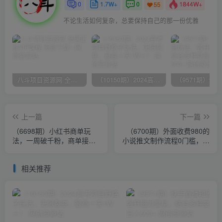
0
1.7W+
0
1844W+
55
不论生活如何复杂，总要保持自己的那一份优雅
八斗项目资源网 全网正品VIP课程 无损下载~
（10150期）2024高考项目野路子玩法，无限裂变，最高一天1W＋！
上一篇
下一篇
（6698期）小红书商单玩
（6700期）外面收费980的
法，一周破千粉，商单接到
小说推文制作流程0门槛，小
手软，一单150-800
白可做，日收益可达500+
相关推荐