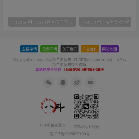
（10150期）2024高考项目野路子玩法，无限裂变，最高一天1W＋！
友链申请
-
免责声明
-
关于我们
-
广告合作
-
网站地图
Copyright © 2023 ·
八斗项目资源网
·
皖ICP备2025097190号
· 由八斗
项目资源网
强力驱动.
本站已安全运行:
1640天20小时58分36秒
八斗项目资源网
扫码加站长微信
皖ICP备2025097190号