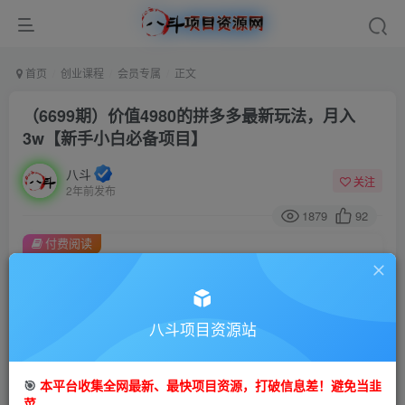
首页
创业课程
会员专属
正文
（6699期）价值4980的拼多多最新玩法，月入
3w【新手小白必备项目】
八斗
关注
2年前发布
1879
92
付费阅读
（6699期）价值4980的拼多多最新玩法，月入3w【新手小白必备项目】
此内容为付费阅读，请付费后查看
会员专属资源
八斗项目资源站
免费
会员
🎯
本平台收集全网最新、最快项目资源，打破信息差！避免当韭
您暂无购买权限，请先开通会员
菜。