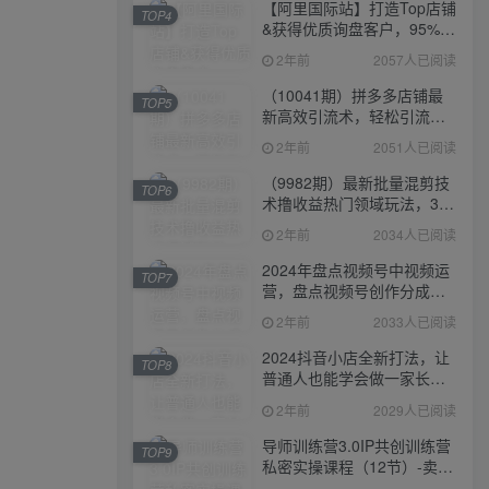
【阿里国际站】打造Top店铺
TOP4
&获得优质询盘客户，​95%的
国际站讲师不会说的运营技
2年前
2057人已阅读
巧
（10041期）拼多多店铺最
TOP5
新高效引流术，轻松引流
400+创业粉，精准日变现五
2年前
2051人已阅读
位数！
（9982期）最新批量混剪技
TOP6
术撸收益热门领域玩法，3分
钟一条原创视频，轻松日入
2年前
2034人已阅读
1000＋
2024年盘点视频号中视频运
TOP7
营，盘点视频号创作分成计
划，快速过原创日入300+
2年前
2033人已阅读
2024抖音小店全新打法，让
TOP8
普通人也能学会做一家长久
稳定赚钱的抖店
2年前
2029人已阅读
导师训练营3.0IP共创训练营
TOP9
私密实操课程（12节）-卖项
目的密码成功秘诀