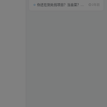
你还在到处找项目？当韭菜？我靠项目资源网也能月如过万。
2年前