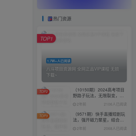
热门资源
TOP1
1.7W+人已阅读
八斗项目资源网 全网正品VIP课程 无损
下载~
（10150期）2024高考项目
TOP2
野路子玩法，无限裂变，最
高一天1W＋！
2年前
2106人已阅读
（9571期）快手直播短剧玩
TOP3
法，强开磁力聚星，结合多
种变现方式日入600+
2年前
2068人已阅读