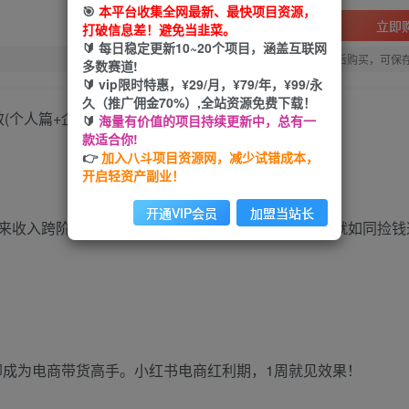
🎯
本平台收集全网最新、最快项目资源，
立即
打破信息差！避免当韭菜。
🔰 每日稳定更新10~20个项目，涵盖互联网
您当前未登录！建议登陆后购买，可保
多数赛道!
🔰 vip限时特惠，¥29/月，¥79/年，¥99/永
久（推广佣金70%）,全站资源免费下载！
(个人篇+企业篇)
🔰
海量有价值的项目持续更新中，总有一
款适合你!
👉
加入八斗项目资源网，减少试错成本，
开启轻资产副业！
开通VIP会员
加盟当站长
，却成为电商带货高手。小红书电商红利期，1周就见效果！