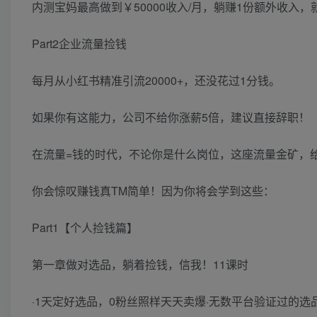
内测宝妈最高做到￥50000收入/月，躺赚1份额外收入
Part2企业流量捡钱
每月从小红书精准引流20000+，还没花过1分钱。
如果你有这能力，公司不给你涨薪5倍，建议直接辞职！
在流量=钱的时代，不论你是什么岗位，这座流量金矿，
你会惊叹赚钱真TM简单！因为你将会学到这些：
Part1【个人捡钱篇】
第一章做对选品，躺着捡钱，信我！11课时
·1天定好选品，0粉丝照样天天卖爆·无数平台验证过的选