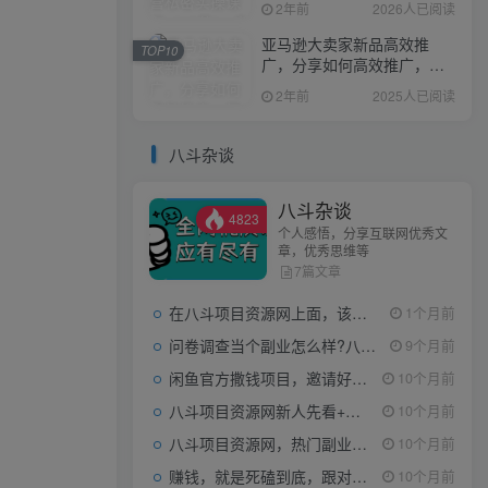
2年前
2026人已阅读
亚马逊大卖家新品高效推
TOP10
广，分享如何高效推广，打
造百万美金爆款单品
2年前
2025人已阅读
八斗杂谈
八斗杂谈
4823
个人感悟，分享互联网优秀文
章，优秀思维等
7篇文章
在八斗项目资源网上面，该看什么类型的赚钱项目
1个月前
问卷调查当个副业怎么样?八斗告诉你
9个月前
闲鱼官方撒钱项目，邀请好友领现金，单价1-8元，0成本可以当个小副业
10个月前
八斗项目资源网新人先看+领取【0撸小项目+互联网工具箱】
10个月前
八斗项目资源网，热门副业项目任你选，每日持续更新
10个月前
赚钱，就是死磕到底，跟对人做对事。
10个月前