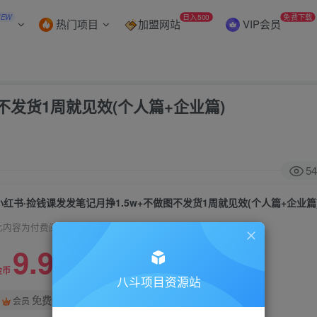
NEW
日入500
免费下载
热门项目
加盟网站
VIP会员
不发货1周就见效(个人篇+企业篇)
54
小红书·捡钱课发发笔记月挣1.5w+不做图不发货1周就见效(个人篇+企业篇
此内容为付费阅读，请付费后查看
9.9
99
金币
金币
八斗项目资源站
免费
会员