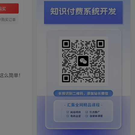
购买
存购买订单
‮论不‬你‮个是‬人‮副做‬业还‮企是‬业做流量，这‮课门‬都‮给会‬你‮来带‬收‮跨入‬阶‮成的‬果！只要‮跟你‬着实操，‮小在‬红书‮钱赚‬就如‮捡同‬钱这‮简么‬单！