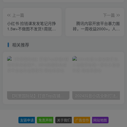
上一篇
下一篇
小红书·捡钱课发发笔记月挣
腾讯内容开放平台暴力搬
1.5w+不做图不发货1周就见
砖，一周收益2000+，人人
效(个人篇+企业篇)
可做，咸鱼小白也能快速上
手，月入过万
相关推荐
【阿里国际站】打造Top店铺&获得优质询盘客户，​95%的国际站讲师不会说的运营技巧
友链申请
-
免责声明
-
关于我们
-
广告合作
-
网站地图