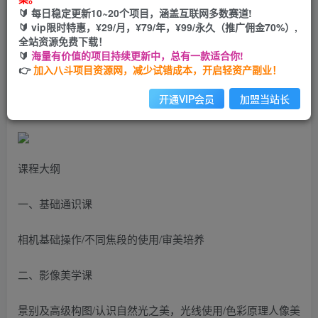
🔰 每日稳定更新10~20个项目，涵盖互联网多数赛道!
您当前未登录！建议登陆后购买，可保存购买订单
🔰 vip限时特惠，¥29/月，¥79/年，¥99/永久（推广佣金70%）,
全站资源免费下载！
🔰
海量有价值的项目持续更新中，总有一款适合你!
李觅青4期人像摄影线上课，审美/前期策划/拍摄/人像精修/
👉
加入八斗项目资源网，减少试错成本，开启轻资产副业！
调色
开通VIP会员
加盟当站长
课程大纲
一、基础通识课
相机基础操作/不同焦段的使用/审美培养
二、影像美学课
景别及高级构图/认识自然光之美，光线使用/色彩原理人像美