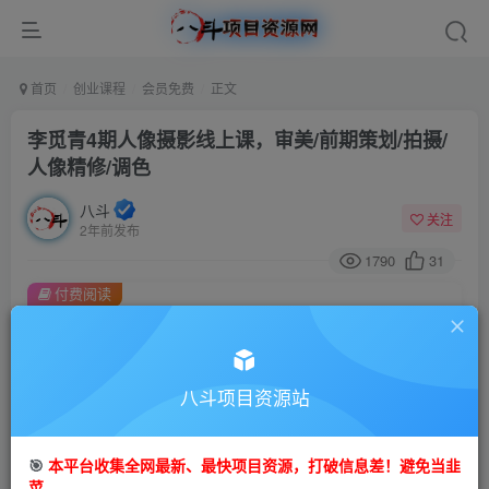
首页
创业课程
会员免费
正文
李觅青4期人像摄影线上课，审美/前期策划/拍摄/
人像精修/调色
八斗
关注
2年前发布
1790
31
付费阅读
李觅青4期人像摄影线上课，审美/前期策划/拍摄/人像精修/调色
此内容为付费阅读，请付费后查看
9.9
八斗项目资源站
99
金币
金币
免费
会员
🎯
本平台收集全网最新、最快项目资源，打破信息差！避免当韭
立即购买
菜。