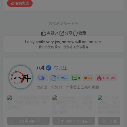
会员免费
喜欢就支持一下吧
点赞
31
分享
收藏
I only smile very joy, sorrow will not be see.
我只有笑的很欢，忧伤才不会被看穿
八斗
关注
0
1.7W+
0
1840W+
55
你必须十分努力，才能看上去毫不费劲
八斗项目资源网 全网正品VIP课程 无损下载~
（10150期）2024高考项目野路子玩法，无限裂变，最高一天1W＋！