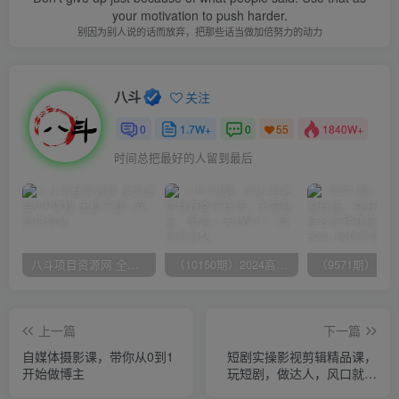
your motivation to push harder.
别因为别人说的话而放弃，把那些话当做加倍努力的动力
八斗
关注
0
1.7W+
0
1840W+
55
时间总把最好的人留到最后
八斗项目资源网 全网正品VIP课程 无损下载~
（10150期）2024高考项目野路子玩法，无限裂变，最高一天1W＋！
上一篇
下一篇
自媒体摄影课，带你从0到1
短剧实操影视剪辑精品课，
开始做博主
玩短剧，做达人，风口就现
在