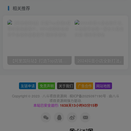
相关推荐
【阿里国际站】打造Top店铺&获得优质询盘客户，​95%的国际站讲师不会说的运营技巧
友链申请
-
免责声明
-
关于我们
-
广告合作
-
网站地图
Copyright © 2023 ·
八斗项目资源网
·
皖ICP备2025097190号
· 由八斗
项目资源网
强力驱动.
本站已安全运行:
1638天13小时43分15秒