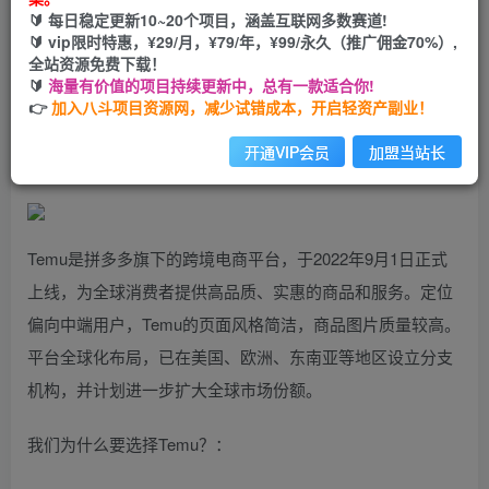
🔰 每日稳定更新10~20个项目，涵盖互联网多数赛道!
您当前未登录！建议登陆后购买，可保存购买订单
🔰 vip限时特惠，¥29/月，¥79/年，¥99/永久（推广佣金70%）,
全站资源免费下载！
🔰
海量有价值的项目持续更新中，总有一款适合你!
海外版拼多多Temu从零到一实践课，从入驻到运营的最全教
👉
加入八斗项目资源网，减少试错成本，开启轻资产副业！
程
开通VIP会员
加盟当站长
Temu是拼多多旗下的跨境电商平台，于2022年9月1日正式
上线，为全球消费者提供高品质、实惠的商品和服务。定位
偏向中端用户，Temu的页面风格简洁，商品图片质量较高。
平台全球化布局，已在美国、欧洲、东南亚等地区设立分支
机构，并计划进一步扩大全球市场份额。
我们为什么要选择Temu？：