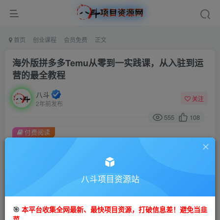
首页
创业课程
会员免费
正文
海外版拼多多Temu从零到一实践课，从入驻到运
营的最全教程
八斗
关注
2年前发布
555
108
付费阅读
海外版拼多多Temu从零到一实践课，从入驻到运营的最全教程
此内容为付费阅读，请付费后查看
9.9
八斗项目资源站
99
金币
金币
免费
会员
🎯
本平台收集全网最新、最快项目资源，打破信息差！避免当韭
立即购买
菜。