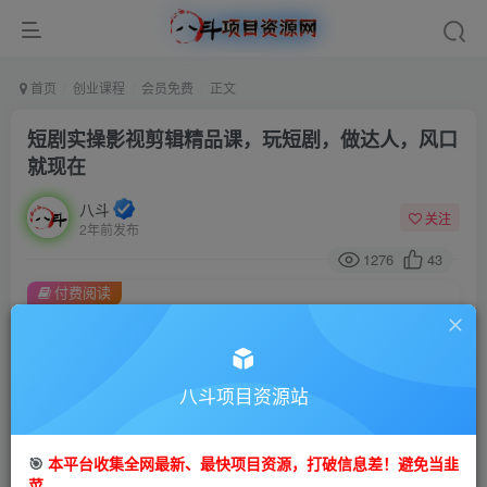
首页
创业课程
会员免费
正文
短剧实操影视剪辑精品课，玩短剧，做达人，风口
就现在
八斗
关注
2年前发布
1276
43
付费阅读
短剧实操影视剪辑精品课，玩短剧，做达人，风口就现在
此内容为付费阅读，请付费后查看
9.9
八斗项目资源站
99
金币
金币
免费
会员
🎯
本平台收集全网最新、最快项目资源，打破信息差！避免当韭
立即购买
菜。