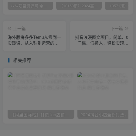
八斗项目资源网 全网正品VIP课程 无损下载~
（10150期）2024高考项目野路子玩法，无限裂变，最高一天1W＋！
上一篇
下一篇
海外版拼多多Temu从零到一
抖音浪漫图文项目，简单、0
实践课，从入驻到运营的最
门槛、低投入，轻松实现粉
全教程
丝增长和收益
相关推荐
【阿里国际站】打造Top店铺&获得优质询盘客户，​95%的国际站讲师不会说的运营技巧