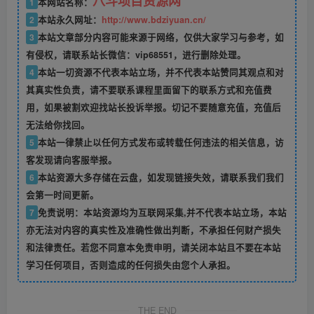
八斗项目资源网
1
本网站名称：
2
本站永久网址：
http://www.bdziyuan.cn/
3
本站文章部分内容可能来源于网络，仅供大家学习与参考，如
有侵权，请联系站长微信：vip68551，进行删除处理。
4
本站一切资源不代表本站立场，并不代表本站赞同其观点和对
其真实性负责，请不要联系课程里面留下的联系方式和充值费
用，如果被割欢迎找站长投诉举报。切记不要随意充值，充值后
无法给你找回。
5
本站一律禁止以任何方式发布或转载任何违法的相关信息，访
客发现请向客服举报。
6
本站资源大多存储在云盘，如发现链接失效，请联系我们我们
会第一时间更新。
7
免责说明：本站资源均为互联网采集,并不代表本站立场，本站
亦无法对内容的真实性及准确性做出判断，不承担任何财产损失
和法律责任。若您不同意本免责申明，请关闭本站且不要在本站
学习任何项目，否则造成的任何损失由您个人承担。
THE END