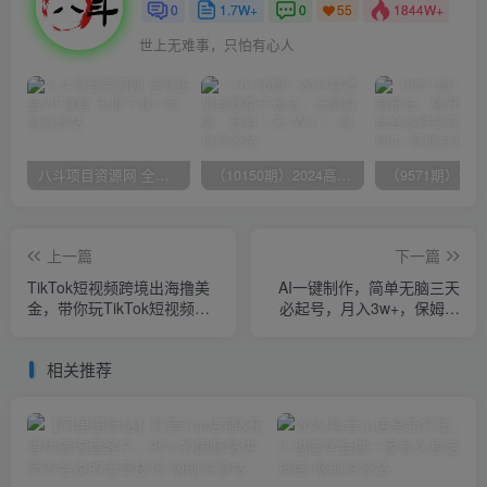
0
1.7W+
0
1844W+
55
世上无难事，只怕有心人
八斗项目资源网 全网正品VIP课程 无损下载~
（10150期）2024高考项目野路子玩法，无限裂变，最高一天1W＋！
上一篇
下一篇
TikTok短视频跨境出海撸美
AI一键制作，简单无脑三天
金，带你玩TikTok短视频
必起号，月入3w+，保姆级
（35节课）
教程
相关推荐