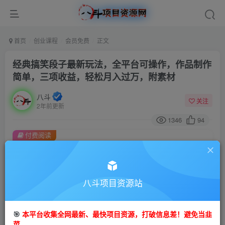
首页
创业课程
会员免费
正文
经典搞笑段子最新玩法，全平台可操作，作品制作
简单，三项收益，轻松月入过万，附素材
八斗
关注
2年前更新
1346
94
付费阅读
经典搞笑段子最新玩法，全平台可操作，作品制作简单，三项收益，轻松月入过万，附素材
此内容为付费阅读，请付费后查看
9.9
限时特惠
八斗项目资源站
99
金币
金币
免费
会员
🎯
本平台收集全网最新、最快项目资源，打破信息差！避免当韭
立即购买
菜。