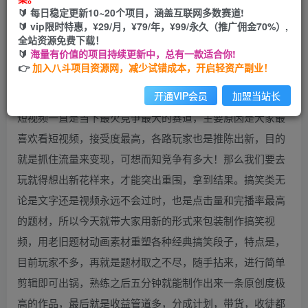
🔰 每日稳定更新10~20个项目，涵盖互联网多数赛道!
您当前未登录！建议登陆后购买，可保存购买订单
🔰 vip限时特惠，¥29/月，¥79/年，¥99/永久（推广佣金70%）,
全站资源免费下载！
🔰
海量有价值的项目持续更新中，总有一款适合你!
👉
加入八斗项目资源网，减少试错成本，开启轻资产副业！
开通VIP会员
加盟当站长
短视频一直是当下最火竞争最大的赛道，主要原因是大家最
喜欢看短视频，接受度最高，各路玩家也是推陈出新，目的
就是抓住流量来变现，可想而知竞争有多大！那么我们要去
玩就得想出新花样来，才能突出重围，拿到结果。搞笑类无
论是文字还是视频永远不会过时，也是点击量和完播率最高
的题材，所以今天就带大家用新的形式来包装制作搞笑视
频，用老旧题材动画素材重塑各种经典搞笑段子，特点是，
目前玩家不多，再就是题材取之不尽，随手拈来，进行简单
剪辑即可出锅，熟练之后五分钟就能制作出来一条原创度极
高的作品，最后就是收益管道多，分成计划，带货，收徒都