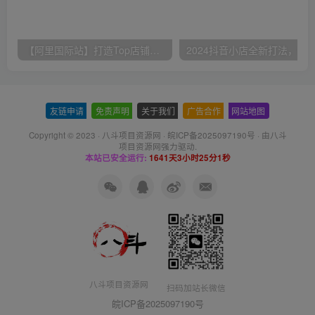
【阿里国际站】打造Top店铺&获得优质询盘客户，​95%的国际站讲师不会说的运营技巧
友链申请
-
免责声明
-
关于我们
-
广告合作
-
网站地图
Copyright © 2023 ·
八斗项目资源网
·
皖ICP备2025097190号
· 由八斗
项目资源网
强力驱动.
本站已安全运行:
1641天3小时25分1秒
八斗项目资源网
扫码加站长微信
皖ICP备2025097190号