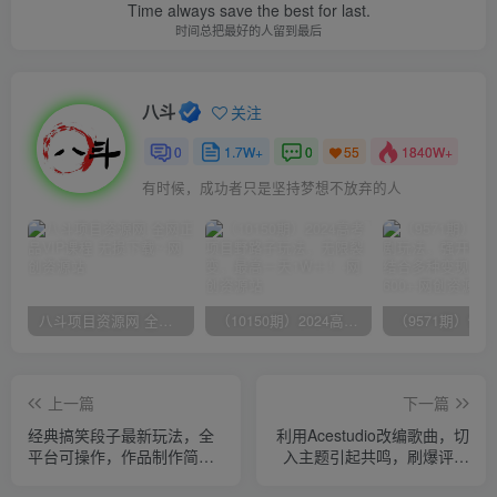
Time always save the best for last.
时间总把最好的人留到最后
八斗
关注
0
1.7W+
0
1840W+
55
有时候，成功者只是坚持梦想不放弃的人
八斗项目资源网 全网正品VIP课程 无损下载~
（10150期）2024高考项目野路子玩法，无限裂变，最高一天1W＋！
上一篇
下一篇
经典搞笑段子最新玩法，全
利用Acestudio改编歌曲，切
平台可操作，作品制作简
入主题引起共鸣，刷爆评论
单，三项收益，轻松月入过
区，条条爆款，日入2000+