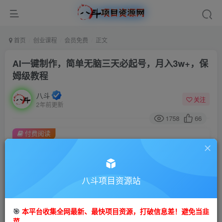
首页
创业课程
会员免费
正文
AI一键制作，简单无脑三天必起号，月入3w+，保
姆级教程
八斗
关注
2年前更新
1758
66
付费阅读
AI一键制作，简单无脑三天必起号，月入3w+，保姆级教程
此内容为付费阅读，请付费后查看
9.9
限时特惠
八斗项目资源站
99
金币
金币
免费
会员
🎯
本平台收集全网最新、最快项目资源，打破信息差！避免当韭
立即购买
菜。