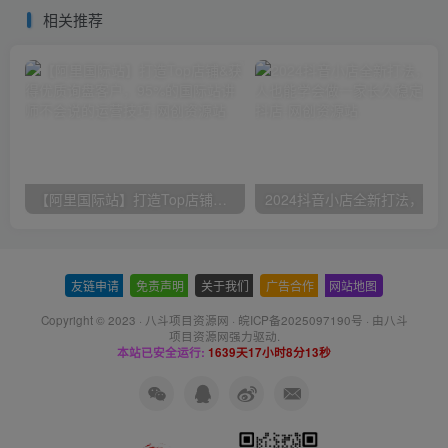
万，附素材
相关推荐
【阿里国际站】打造Top店铺&获得优质询盘客户，​95%的国际站讲师不会说的运营技巧
友链申请
-
免责声明
-
关于我们
-
广告合作
-
网站地图
Copyright © 2023 ·
八斗项目资源网
·
皖ICP备2025097190号
· 由八斗
项目资源网
强力驱动.
本站已安全运行:
1639天17小时8分14秒