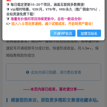
🔰 每日稳定更新10~20个项目，涵盖互联网多数赛道!
您当前未登录！建议登陆后购买，可保存购买订单
🔰 vip限时特惠，¥29/月，¥79/年，¥99/永久（推广佣金70%）,
全站资源免费下载！
🔰
海量有价值的项目持续更新中，总有一款适合你!
👉
加入八斗项目资源网，减少试错成本，开启轻资产副业！
开通VIP会员
加盟当站长
全网独家首发，通过AI一键制作原创创意视频，简单操作快
速起号开通视频号分成计划，快速形成收益，月入3w+，保
姆级教程助你成功
此处内容已隐藏，请付费后查看
------本页内容已结束，喜欢请分享------
感谢您的来访，获取更多精彩文章请收藏本站。