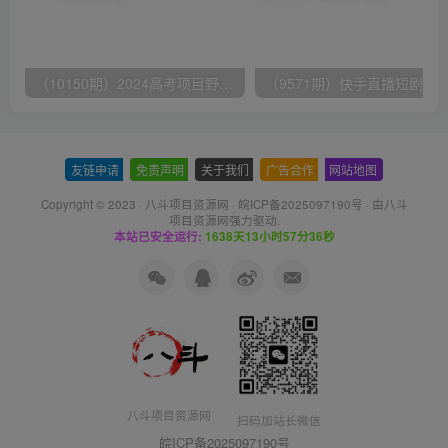
（10150期）2024高考项目野路子玩法，无限裂变，最高一天1W＋！
友链申请
-
免责声明
-
关于我们
-
广告合作
-
网站地图
Copyright © 2023 ·
八斗项目资源网
·
皖ICP备2025097190号
· 由八斗
项目资源网
强力驱动.
本站已安全运行:
1638天13小时57分37秒
八斗项目资源网
扫码加站长微信
皖ICP备2025097190号