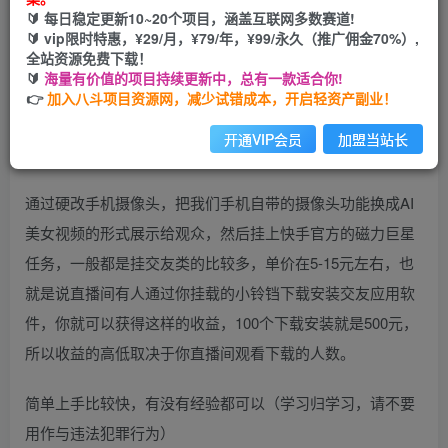
🔰 每日稳定更新10~20个项目，涵盖互联网多数赛道!
开通会员
🔰 vip限时特惠，¥29/月，¥79/年，¥99/永久（推广佣金70%）,
全站资源免费下载！
🔰
海量有价值的项目持续更新中，总有一款适合你!
👉
加入八斗项目资源网，减少试错成本，开启轻资产副业！
开通VIP会员
加盟当站长
通过硬改手机摄像头，把我们手机自带的摄像头功能换成AI
美女视频的形式展示给观众，然后挂上快手官方的磁力巨星
任务，一般都是挂交友类的比较多，单价在5-15元左右，也
就是说直播间有人通过你挂载的小铃铛下载安装交友应用软
件，你就可以获得这样的收益，100个下载安装就是500元，
所以收益的高低取决于你直播间观看下载的人数。
简单上手比较快，有没有经验都可以（学习归学习，请不要
用作与违法犯罪行为）