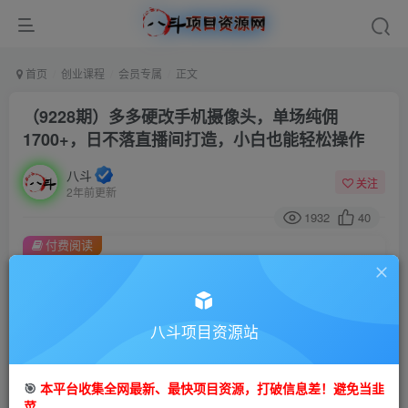
首页
创业课程
会员专属
正文
（9228期）多多硬改手机摄像头，单场纯佣
1700+，日不落直播间打造，小白也能轻松操作
八斗
关注
2年前更新
1932
40
付费阅读
（9228期）多多硬改手机摄像头，单场纯佣1700+，日不落直播间打造，小白也能轻松操作
此内容为付费阅读，请付费后查看
会员专属资源
八斗项目资源站
免费
会员
🎯
本平台收集全网最新、最快项目资源，打破信息差！避免当韭
您暂无购买权限，请先开通会员
菜。