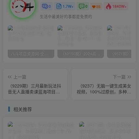
0
1.7W+
0
1840W+
55
生活中最美好的事都是免费的
八斗项目资源网 全网正品VIP课程 无损下载~
（10150期）2024高考项目野路子玩法，无限裂变，最高一天1W＋！
上一篇
下一篇
（9229期）三月最新玩法抖
（9237）无脑一键生成美女
音无人直播卖课蓝海项目，
视频，100%过原创，多种变
24小时无人直播，月入3w+
现方式，有流量就有收益，
日入1500+
相关推荐