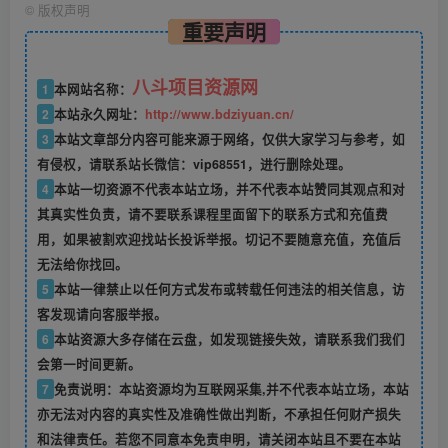
©
版权声明
重要声明
八斗项目资源网
1
本网站名称：
2
本站永久网址：
http://www.bdziyuan.cn/
3
本站文章部分内容可能来源于网络，仅供大家学习与参考，如
有侵权，请联系站长微信：vip68551，进行删除处理。
4
本站一切资源不代表本站立场，并不代表本站赞同其观点和对
其真实性负责，请不要联系课程里面留下的联系方式和充值费
用，如果被割欢迎找站长投诉举报。切记不要随意充值，充值后
无法给你找回。
5
本站一律禁止以任何方式发布或转载任何违法的相关信息，访
客发现请向客服举报。
6
本站资源大多存储在云盘，如发现链接失效，请联系我们我们
会第一时间更新。
7
免责说明：本站资源均为互联网采集,并不代表本站立场，本站
亦无法对内容的真实性及准确性做出判断，不承担任何财产损失
和法律责任。若您不同意本免责申明，请关闭本站且不要在本站