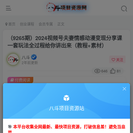
首页
创业课程
会员专属
正文
（9265期）2024视频号夫妻情感动漫变现分享课
一套玩法全过程给你讲出来（教程+素材）
八斗
关注
2年前更新
646
81
付费阅读
（9265期）2024视频号夫妻情感动漫变现分享课 一套玩法全过程给你讲出来（教程+素材）
此内容为付费阅读，请付费后查看
会员专属资源
八斗项目资源站
免费
会员
🎯
本平台收集全网最新、最快项目资源，打破信息差！避免当韭
您暂无购买权限，请先开通会员
菜。