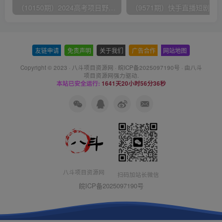
（10150期）2024高考项目野路子玩法，无限裂变，最高一天1W＋！
友链申请
-
免责声明
-
关于我们
-
广告合作
-
网站地图
Copyright © 2023 ·
八斗项目资源网
·
皖ICP备2025097190号
· 由八斗
项目资源网
强力驱动.
本站已安全运行:
1641天20小时56分36秒
八斗项目资源网
扫码加站长微信
皖ICP备2025097190号