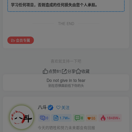
学习任何项目，否则造成的任何损失由您个人承担。
THE END
会员专属
喜欢就支持一下吧
点赞
81
分享
收藏
Do not give in to fear
别在恐惧面前低下你的头
八斗
关注
0
1.7W+
0
1848W+
55
今天的牺牲和努力未来都会有回报