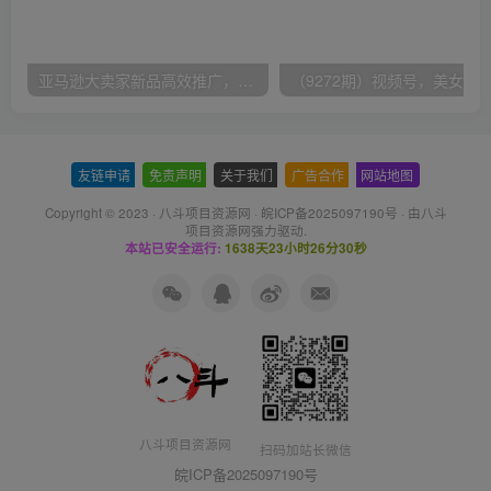
亚马逊大卖家新品高效推广，分享如何高效推广，打造百万美金爆款单品
友链申请
-
免责声明
-
关于我们
-
广告合作
-
网站地图
Copyright © 2023 ·
八斗项目资源网
·
皖ICP备2025097190号
· 由八斗
项目资源网
强力驱动.
本站已安全运行:
1638天23小时26分30秒
八斗项目资源网
扫码加站长微信
皖ICP备2025097190号