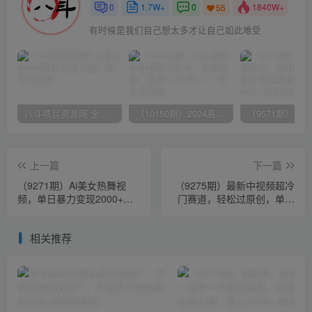
0
1.7W+
0
1840W+
55
有时候是我们自己想太多才让自己如此难受
八斗项目资源网 全网正品VIP课程 无损下载~
（10150期）2024高考项目野路子玩法，无限裂变，最高一天1W＋！
上一篇
下一篇
（9271期）Ai美女热舞视
（9275期）最新中视频超冷
频，单日暴力变现2000+，
门赛道，轻松过原创，单条
多平台多收益，无脑且操作
视频收益1000＋
简单，小…
相关推荐