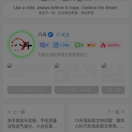
Like a child, always believe in hope, I believe the dream.
像孩子一样，永远相信希望，相信梦想
八斗
关注
0
1.7W+
0
1840W+
55
不要让你的梦想只是想想而已
八斗项目资源网 全网正品VIP课程 无损下载~
（10150期）2024高考项目野路子玩法，无限裂变，最高一天1W＋！
上一篇
下一篇
快手倔金天花板，不吃流量
15天淘系软文特训营：跟年
没有运气成分，小白在家月
入50万的淘系软文导师，学
入1w+轻轻松松
习月收过万的淘系软文