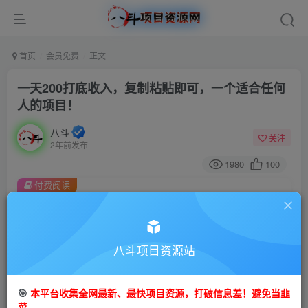
首页
会员免费
正文
一天200打底收入，复制粘贴即可，一个适合任何
人的项目！
八斗
关注
2年前发布
1980
100
付费阅读
一天200打底收入，复制粘贴即可，一个适合任何人的项目！
此内容为付费阅读，请付费后查看
9.9
八斗项目资源站
99
金币
金币
免费
会员
🎯
本平台收集全网最新、最快项目资源，打破信息差！避免当韭
立即购买
菜。