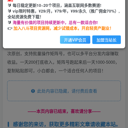
🔰 每日稳定更新10~20个项目，涵盖互联网多数赛道!
您当前未登录！建议登陆后购买，可保存购买订单
🔰 vip限时特惠，¥29/月，¥79/年，¥99/永久（推广佣金70%）,
全站资源免费下载！
🔰
海量有价值的项目持续更新中，总有一款适合你!
👉
加入八斗项目资源网，减少试错成本，开启轻资产副业！
开通VIP会员
加盟当站长
公众号流量主收益项目，AI插件自动采集爆文，插件洗稿二
次原创，支持批量操作矩阵号，也可以多平台分发内容赚取
收益。一天200打底收入，矩阵号跑起来后一天1000-5000，
复制粘贴即可，小白都会，一个适合任何人的项目！
此处内容已隐藏，请付费后查看
------本页内容已结束，喜欢请分享------
感谢您的来访，获取更多精彩文章请收藏本站。