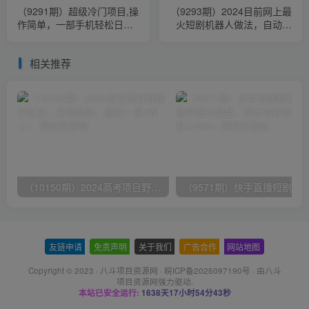
（9291期）超级冷门项目,操
（9293期）2024目前网上最
作简单，一部手机轻松日入
火短剧机器人做法，自动搜
1000+，小白也可当天看见
索发剧 自动更新资源 自动分
收益
享资源
相关推荐
（10150期）2024高考项目野路子玩法，无限裂变，最高一天1W＋！
友链申请
-
免责声明
-
关于我们
-
广告合作
-
网站地图
Copyright © 2023 ·
八斗项目资源网
·
皖ICP备2025097190号
· 由八斗
项目资源网
强力驱动.
本站已安全运行:
1638天17小时54分44秒