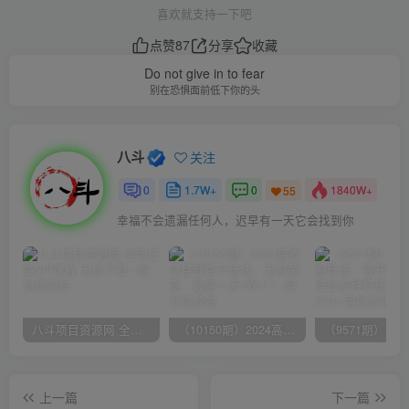
喜欢就支持一下吧
点赞
87
分享
收藏
Do not give in to fear
别在恐惧面前低下你的头
八斗
关注
0
1.7W+
0
1840W+
55
幸福不会遗漏任何人，迟早有一天它会找到你
八斗项目资源网 全网正品VIP课程 无损下载~
（10150期）2024高考项目野路子玩法，无限裂变，最高一天1W＋！
上一篇
下一篇