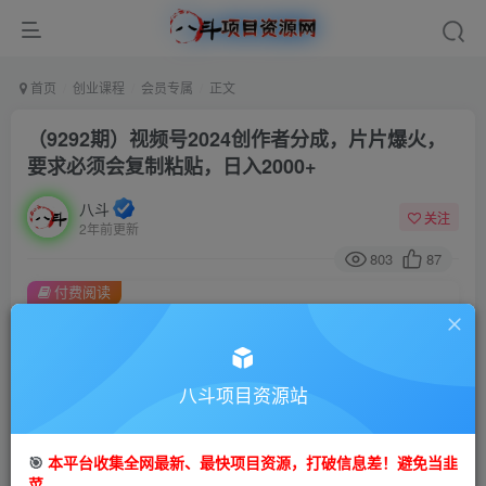
首页
创业课程
会员专属
正文
（9292期）视频号2024创作者分成，片片爆火，
要求必须会复制粘贴，日入2000+
八斗
关注
2年前更新
803
87
付费阅读
（9292期）视频号2024创作者分成，片片爆火，要求必须会复制粘贴，日入2000+
此内容为付费阅读，请付费后查看
会员专属资源
八斗项目资源站
免费
会员
🎯
本平台收集全网最新、最快项目资源，打破信息差！避免当韭
您暂无购买权限，请先开通会员
菜。