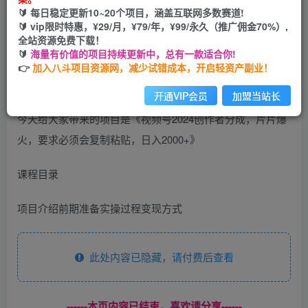
🔰 每日稳定更新10~20个项目，涵盖互联网多数赛道!
开通会员
🔰 vip限时特惠，¥29/月，¥79/年，¥99/永久（推广佣金70%）,
全站资源免费下载！
🔰
海量有价值的项目持续更新中，总有一款适合你!
👉
加入八斗项目资源网，减少试错成本，开启轻资产副业！
开通VIP会员
加盟当站长
今天给大家带来的项目是《视频号2024创作者分成，片片爆
火，要求必须会复制粘贴，日入2000+》
课程目录
项目介绍前期准备实操过程变现方式
此处内容已隐藏，请付费后查看
------本页内容已结束，喜欢请分享------