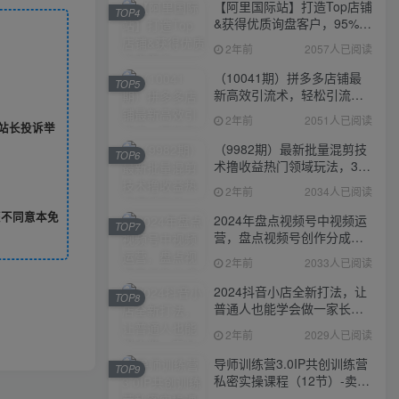
【阿里国际站】打造Top店铺
TOP4
&获得优质询盘客户，​95%的
国际站讲师不会说的运营技
2年前
2057人已阅读
巧
（10041期）拼多多店铺最
TOP5
新高效引流术，轻松引流
400+创业粉，精准日变现五
2年前
2051人已阅读
站长投诉举
位数！
（9982期）最新批量混剪技
TOP6
术撸收益热门领域玩法，3分
钟一条原创视频，轻松日入
2年前
2034人已阅读
1000＋
您不同意本免
2024年盘点视频号中视频运
TOP7
营，盘点视频号创作分成计
划，快速过原创日入300+
2年前
2033人已阅读
2024抖音小店全新打法，让
TOP8
普通人也能学会做一家长久
稳定赚钱的抖店
2年前
2029人已阅读
导师训练营3.0IP共创训练营
TOP9
私密实操课程（12节）-卖项
目的密码成功秘诀