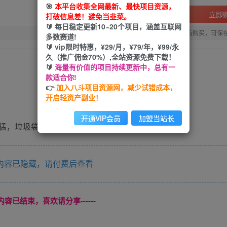
🎯
本平台收集全网最新、最快项目资源，
立即
打破信息差！避免当韭菜。
🔰 每日稳定更新10~20个项目，涵盖互联网
您当前未登录！建议登陆后购买，可保
多数赛道!
🔰 vip限时特惠，¥29/月，¥79/年，¥99/永
久（推广佣金70%）,全站资源免费下载！
🔰
海量有价值的项目持续更新中，总有一
款适合你!
👉
加入八斗项目资源网，减少试错成本，
开启轻资产副业！
开通VIP会员
加盟当站长
猛，垃圾袋出10万
内容已隐藏，请付费后查看
本页内容已结束，喜欢请分享------