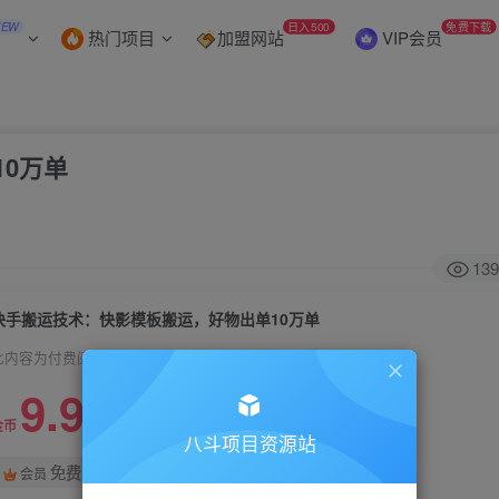
NEW
日入500
免费下载
热门项目
加盟网站
VIP会员
0万单
139
快手搬运技术：快影模板搬运，好物出单10万单
此内容为付费阅读，请付费后查看
9.9
99
金币
金币
八斗项目资源站
免费
会员