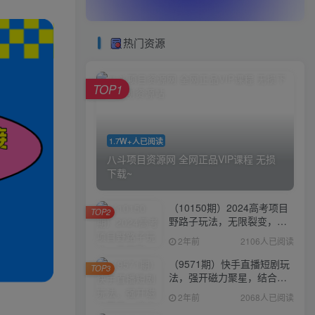
热门资源
TOP1
1.7W+人已阅读
八斗项目资源网 全网正品VIP课程 无损
下载~
（10150期）2024高考项目
TOP2
野路子玩法，无限裂变，最
高一天1W＋！
2年前
2106人已阅读
（9571期）快手直播短剧玩
TOP3
法，强开磁力聚星，结合多
种变现方式日入600+
2年前
2068人已阅读