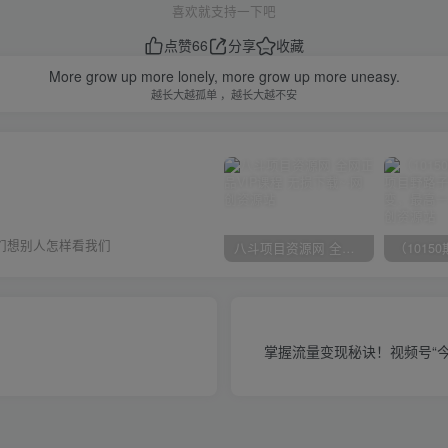
喜欢就支持一下吧
点赞
66
分享
收藏
More grow up more lonely, more grow up more uneasy.
越长大越孤单 ，越长大越不安
们想别人怎样看我们
八斗项目资源网 全网正品VIP课程 无损下载~
掌握流量变现秘诀！视频号“今