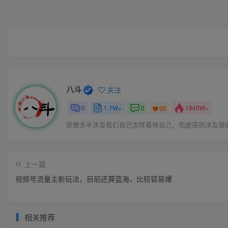
八斗
关注
0
1.7W+
0
1840W+
55
骄傲多半涉及我们自己怎样看待自己，而虚荣则涉及我
上一篇
视频号流量主新玩法，目前还算蓝海，比较容易爆
相关推荐