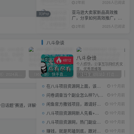
2年前
2026人已阅读
亚马逊大卖家新品高效推
TOP10
广，分享如何高效推广，打
造百万美金爆款单品
2年前
2025人已阅读
八斗杂谈
八斗杂谈
4812
个人感悟，分享互联网优秀文
章，优秀思维等
（10150期）2024高考项目野路子玩法，无限裂变，最高一天1W＋！
（9571期）快手直播短剧玩法，强开磁力聚星，结合多种变现方式日入600+
【阿里国际站】打造Top店铺&获得优质询盘客户，​95%的国际站讲师不会说的运营技巧
7篇文章
在八斗项目资源网上面，该看什么类型的赚钱项目
1个月前
问卷调查当个副业怎么样?八斗告诉你
9个月前
下一篇
闲鱼官方撒钱项目，邀请好友领现金，单价1-8元，0成本可以当个小副业
10个月前
日话题”赛道，详解保姆式教学一体化实操玩法，助你轻松日入300+
八斗项目资源网新人先看+领取【0撸小项目+互联网工具箱】
10个月前
八斗项目资源网，热门副业项目任你选，每日持续更新
10个月前
赚钱，就是死磕到底，跟对人做对事。
10个月前