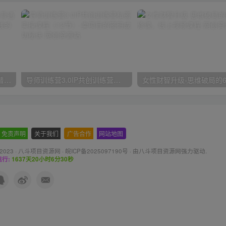
2024抖音小店全新打法，让普通人也能学会做一家长久稳定赚钱的抖店
导师训练营3.0IP共创训练营私密实操课程（12节）-卖项目的密码成功秘诀
免责声明
-
关于我们
-
广告合作
-
网站地图
 2023 ·
八斗项目资源网
·
皖ICP备2025097190号
· 由八斗
项目资源网
强力驱动.
行:
1637天20小时6分31秒