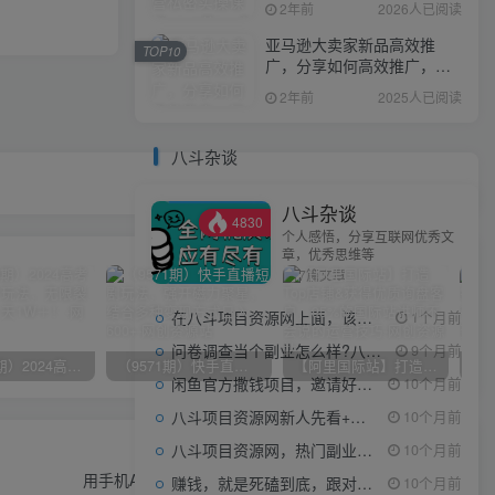
2年前
2026人已阅读
亚马逊大卖家新品高效推
TOP10
广，分享如何高效推广，打
造百万美金爆款单品
2年前
2025人已阅读
八斗杂谈
八斗杂谈
4830
个人感悟，分享互联网优秀文
章，优秀思维等
7篇文章
在八斗项目资源网上面，该看什么类型的赚钱项目
1个月前
问卷调查当个副业怎么样?八斗告诉你
9个月前
（10150期）2024高考项目野路子玩法，无限裂变，最高一天1W＋！
（9571期）快手直播短剧玩法，强开磁力聚星，结合多种变现方式日入600+
【阿里国际站】打造Top店铺&获得优质询盘客户，​95%的国际站讲师不会说的运营技巧
闲鱼官方撒钱项目，邀请好友领现金，单价1-8元，0成本可以当个小副业
10个月前
八斗项目资源网新人先看+领取【0撸小项目+互联网工具箱】
10个月前
下一篇
八斗项目资源网，热门副业项目任你选，每日持续更新
10个月前
用手机AI玩百家号，一键去重+原创，简单复制批量操作
赚钱，就是死磕到底，跟对人做对事。
10个月前