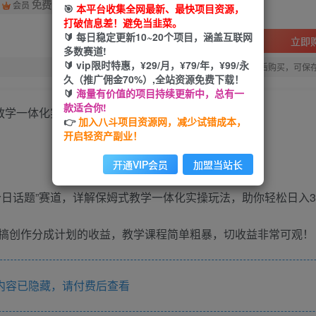
免费
会员
🎯
本平台收集全网最新、最快项目资源，
打破信息差！避免当韭菜。
🔰 每日稳定更新10~20个项目，涵盖互联网
立即
多数赛道!
🔰 vip限时特惠，¥29/月，¥79/年，¥99/永
您当前未登录！建议登陆后购买，可保
久（推广佣金70%）,全站资源免费下载！
🔰
海量有价值的项目持续更新中，总有一
款适合你!
教学一体化实操玩法，助你轻松日入300+【揭秘】
👉
加入八斗项目资源网，减少试错成本，
开启轻资产副业！
开通VIP会员
加盟当站长
日话题”赛道，详解保姆式教学一体化实操玩法，助你轻松日入30
搞创作分成计划的收益，教学课程简单粗暴，切收益非常可观！
内容已隐藏，请付费后查看