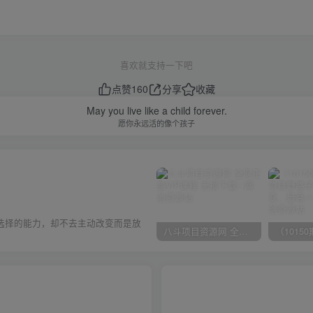
喜欢就支持一下吧
点赞
160
分享
收藏
May you live like a child forever.
愿你永远活的像个孩子
选择的能力，却不去主动改变而是放
八斗项目资源网 全网正品VIP课程 无损下载~