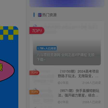
热门资源
TOP1
1.7W+人已阅读
八斗项目资源网 全网正品VIP课程 无损
下载~
（10150期）2024高考项目
TOP2
野路子玩法，无限裂变，最
高一天1W＋！
2年前
2106人已阅读
（9571期）快手直播短剧玩
TOP3
法，强开磁力聚星，结合多
种变现方式日入600+
2年前
2068人已阅读