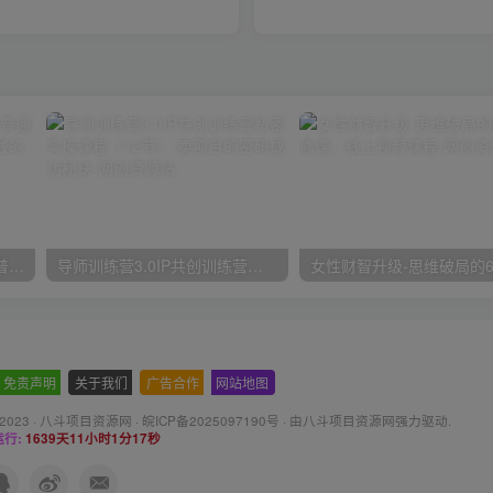
2024抖音小店全新打法，让普通人也能学会做一家长久稳定赚钱的抖店
导师训练营3.0IP共创训练营私密实操课程（12节）-卖项目的密码成功秘诀
免责声明
-
关于我们
-
广告合作
-
网站地图
 2023 ·
八斗项目资源网
·
皖ICP备2025097190号
· 由八斗
项目资源网
强力驱动.
行:
1639天11小时1分18秒