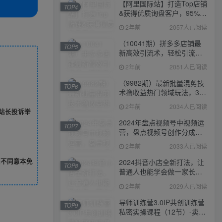
【阿里国际站】打造Top店铺
TOP4
&获得优质询盘客户，​95%的
国际站讲师不会说的运营技
2年前
2057人已阅读
巧
（10041期）拼多多店铺最
TOP5
新高效引流术，轻松引流
400+创业粉，精准日变现五
2年前
2051人已阅读
位数！
（9982期）最新批量混剪技
TOP6
术撸收益热门领域玩法，3分
钟一条原创视频，轻松日入
2年前
2034人已阅读
1000＋
站长投诉举
2024年盘点视频号中视频运
TOP7
营，盘点视频号创作分成计
划，快速过原创日入300+
2年前
2033人已阅读
您不同意本免
2024抖音小店全新打法，让
TOP8
普通人也能学会做一家长久
稳定赚钱的抖店
2年前
2029人已阅读
导师训练营3.0IP共创训练营
TOP9
私密实操课程（12节）-卖项
目的密码成功秘诀