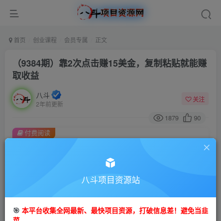
首页
创业课程
会员专属
正文
（9384期）靠2次点击赚15美金，复制粘贴就能赚
取收益
八斗
关注
2年前更新
1879
90
付费阅读
（9384期）靠2次点击赚15美金，复制粘贴就能赚取收益
此内容为付费阅读，请付费后查看
会员专属资源
八斗项目资源站
免费
会员
🎯
本平台收集全网最新、最快项目资源，打破信息差！避免当韭
您暂无购买权限，请先开通会员
菜。