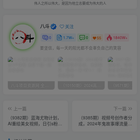
伟人之所以伟大，是因为他立志要成为伟大的人
八斗
关注
0
1.7W+
0
1840W+
55
要坚信，每一天的阳光都不会辜负自己的笑容
八斗项目资源网 全网正品VIP课程 无损下载~
（10150期）2024高考项目野路子玩法，无限裂变，最高一天1W＋！
上一篇
下一篇
（9382期）蓝海尤物计划，
（9385期）视频号创作者分
AI重绘美女视频，日引s粉
成，2024年鬼故事爆流量，
300+，不限流不封号，轻松
小白轻松上手，副业的绝佳
月入1万+
选择…