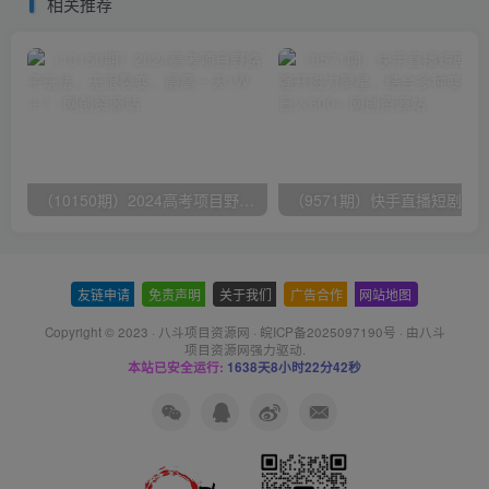
相关推荐
（10150期）2024高考项目野路子玩法，无限裂变，最高一天1W＋！
友链申请
-
免责声明
-
关于我们
-
广告合作
-
网站地图
Copyright © 2023 ·
八斗项目资源网
·
皖ICP备2025097190号
· 由八斗
项目资源网
强力驱动.
本站已安全运行:
1638天8小时22分42秒