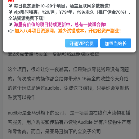
🔰 每日稳定更新10~20个项目，涵盖互联网多数赛道!
开通会员
🔰 vip限时特惠，¥29/月，¥79/年，¥99/永久（推广佣金70%）,
全站资源免费下载！
🔰
海量有价值的项目持续更新中，总有一款适合你!
👉
加入八斗项目资源网，减少试错成本，开启轻资产副业！
开通VIP会员
加盟当站长
靠2次点击赚15美金，复制粘贴就能赚取收益
这个项目，很难让你一夜暴富，但是赚点零花钱是没有问题
的，每次成功的操作都会给你带来5-15美金的收益今天介绍
的这个玩法是通过audible，免费送书赚钱，只要你会复制粘
贴就可以操作
audible是亚马逊旗下的公司， 是一项美国在线有声读物和播
客服务，用户购买和传输有声读物Audible 是有声读物生产商
和零售商。而且，是亚马逊旗下的全资子公司