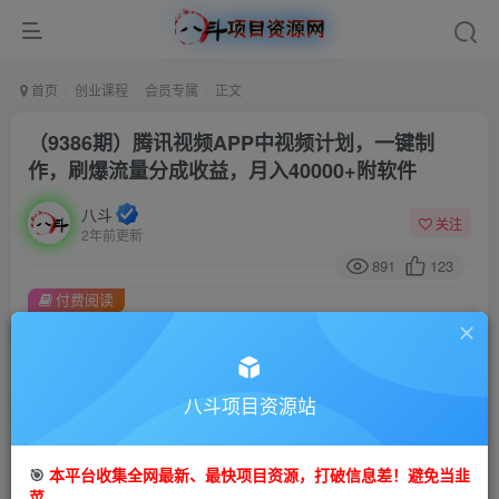
首页
创业课程
会员专属
正文
（9386期）腾讯视频APP中视频计划，一键制
作，刷爆流量分成收益，月入40000+附软件
八斗
关注
2年前更新
891
123
付费阅读
（9386期）腾讯视频APP中视频计划，一键制作，刷爆流量分成收益，月入40000+附软件
此内容为付费阅读，请付费后查看
会员专属资源
八斗项目资源站
免费
会员
🎯
本平台收集全网最新、最快项目资源，打破信息差！避免当韭
您暂无购买权限，请先开通会员
菜。