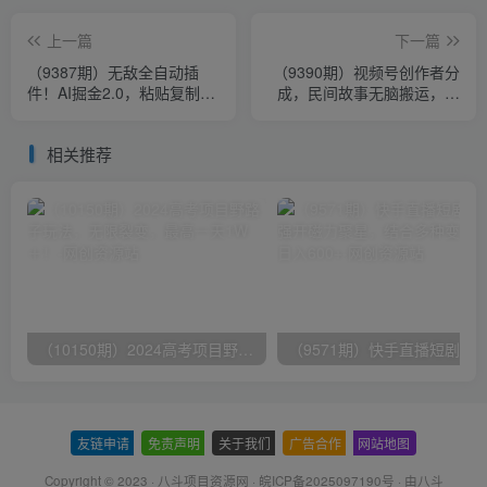
上一篇
下一篇
（9387期）无敌全自动插
（9390期）视频号创作者分
件！AI掘金2.0，粘贴复制矩
成，民间故事无脑搬运，赚
阵操作，月入3W+
取高额广告分成，日入3000
相关推荐
（10150期）2024高考项目野路子玩法，无限裂变，最高一天1W＋！
友链申请
-
免责声明
-
关于我们
-
广告合作
-
网站地图
Copyright © 2023 ·
八斗项目资源网
·
皖ICP备2025097190号
· 由八斗