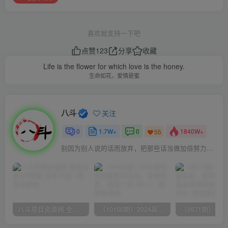
喜欢就支持一下吧
点赞
123
分享
收藏
Life is the flower for which love is the honey.
生命如花，爱情是蜜
八斗
关注
0
1.7W+
0
1840W+
55
别因为别人说的话而放弃，把那些话当做加倍努力的动力
八斗项目资源网 全网正品VIP课程 无损下载~
（10150期）2024高考项目野路子玩法，无限裂变，最高一天1W＋！