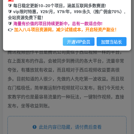
🔰 每日稳定更新10~20个项目，涵盖互联网多数赛道!
开通会员
🔰 vip限时特惠，¥29/月，¥79/年，¥99/永久（推广佣金70%）,
全站资源免费下载！
🔰
海量有价值的项目持续更新中，总有一款适合你!
👉
加入八斗项目资源网，减少试错成本，开启轻资产副业！
开通VIP会员
加盟当站长
腾讯视频创作平台是腾讯公司类似于西瓜视频一样的平台，
在上面发布的作品，会被同步到腾讯的各大平台，流量非常
夸张，有播放就有收益，而且相对于西瓜视频收益要高很
多。目前知道的人很少，先做的人先吃第一波收益。而且现
在门槛极低，简单搬运制作视频就可以发布，我们今天给大
家教学的也是最容易流量的一种玩法，一键制作视频，直接
发布，坐等收益到账。
此处内容已隐藏，请付费后查看