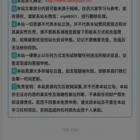
2
本站永久网址：
http://www.bdziyuan.cn/
3
本站文章部分内容可能来源于网络，仅供大家学习与参考，如
有侵权，请联系站长微信：vip68551，进行删除处理。
4
本站一切资源不代表本站立场，并不代表本站赞同其观点和对
其真实性负责，请不要联系课程里面留下的联系方式和充值费
用，如果被割欢迎找站长投诉举报。切记不要随意充值，充值后
无法给你找回。
5
本站一律禁止以任何方式发布或转载任何违法的相关信息，访
客发现请向客服举报。
6
本站资源大多存储在云盘，如发现链接失效，请联系我们我们
会第一时间更新。
7
免责说明：本站资源均为互联网采集,并不代表本站立场，本站
亦无法对内容的真实性及准确性做出判断，不承担任何财产损失
和法律责任。若您不同意本免责申明，请关闭本站且不要在本站
学习任何项目，否则造成的任何损失由您个人承担。
THE END