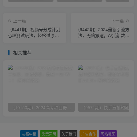
上一篇
下一篇
（9441期）视频号分成计划
（9442期）2024最新引流方
心理测试玩法，轻松过原创
法，无脑搬运，A引流-数字
条条出爆款，单日1000+教
人人性思维
程+素材
相关推荐
（10150期）2024高考项目野路子玩法，无限裂变，最高一天1W＋！
友链申请
-
免责声明
-
关于我们
-
广告合作
-
网站地图