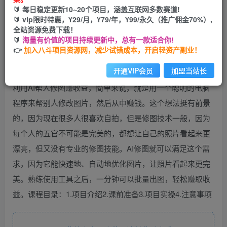
🔰 每日稳定更新10~20个项目，涵盖互联网多数赛道!
开通会员
🔰 vip限时特惠，¥29/月，¥79/年，¥99/永久（推广佣金70%）,
全站资源免费下载！
🔰
海量有价值的项目持续更新中，总有一款适合你!
👉
加入八斗项目资源网，减少试错成本，开启轻资产副业！
开通VIP会员
加盟当站长
利用AI帮人修图赚收益，简单来说，就是用一个聪明的电脑
程序来帮别人修改图片，然后从中赚钱。这个想法挺有前景
的，因为现在很多人很喜欢自拍，但是修图技术一般，因为
每个人的五官不可能是完美的，都想让自己的照片看起来更
漂亮，但又没有专业的修图技能。AI修图就可以满足这个需
求，因为它能快速地、自动地优化图片，让照片看起来更完
美。熟练使用工具之后，一分钟可以批量出图，轻松赚取收
益。课程目录：1.项目介绍2.课前准备3.项目实操4.注意事项