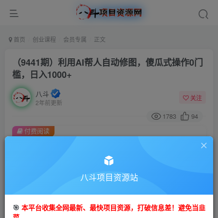
首页
创业课程
会员专属
正文
（9441期）利用AI帮人自动修图，傻瓜式操作0门
槛，日入1000+
八斗
关注
2年前更新
1783
94
付费阅读
（9441期）利用AI帮人自动修图，傻瓜式操作0门槛，日入1000+
此内容为付费阅读，请付费后查看
会员专属资源
八斗项目资源站
免费
会员
🎯
本平台收集全网最新、最快项目资源，打破信息差！避免当韭
您暂无购买权限，请先开通会员
菜。