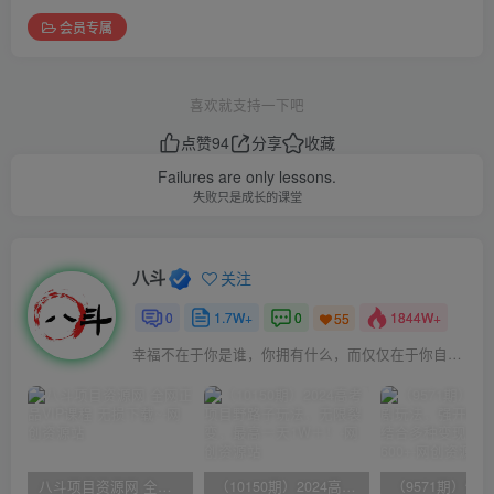
会员专属
喜欢就支持一下吧
点赞
94
分享
收藏
Failures are only lessons.
失败只是成长的课堂
八斗
关注
0
1.7W+
0
1844W+
55
幸福不在于你是谁，你拥有什么，而仅仅在于你自己怎么看待
八斗项目资源网 全网正品VIP课程 无损下载~
（10150期）2024高考项目野路子玩法，无限裂变，最高一天1W＋！