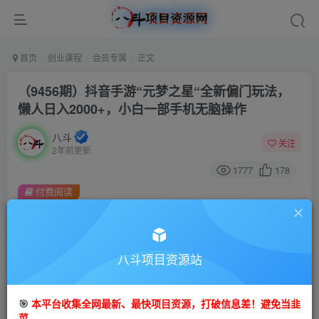
首页
创业课程
会员专属
正文
（9456期）抖音手游“元梦之星“全新偏门玩法，
懒人日入2000+，小白一部手机无脑操作
八斗
关注
2年前更新
1777
178
付费阅读
（9456期）抖音手游“元梦之星“全新偏门玩法，懒人日入2000+，小白一部手机无脑操作
此内容为付费阅读，请付费后查看
会员专属资源
八斗项目资源站
免费
会员
🎯
本平台收集全网最新、最快项目资源，打破信息差！避免当韭
您暂无购买权限，请先开通会员
菜。