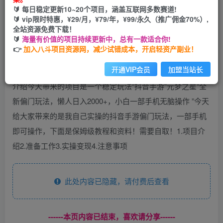
🔰 每日稳定更新10~20个项目，涵盖互联网多数赛道!
开通会员
🔰 vip限时特惠，¥29/月，¥79/年，¥99/永久（推广佣金70%）,
全站资源免费下载！
🔰
海量有价值的项目持续更新中，总有一款适合你!
👉
加入八斗项目资源网，减少试错成本，开启轻资产副业！
开通VIP会员
加盟当站长
介绍今天带来的项目是一个稳定玩法“抖音手游“元梦之星“全
新偏门玩法，懒人日入2000+，小白一部手机无脑操作 ”今天
给大家带来的是我自己实操的抖音手游偏门玩法，一部手机
即可操作，下面是保姆级教程和资料！需要自取！1.项目介
绍2.准备工作3.实操变现4.注意事项
此处内容已隐藏，请付费后查看
------本页内容已结束，喜欢请分享------