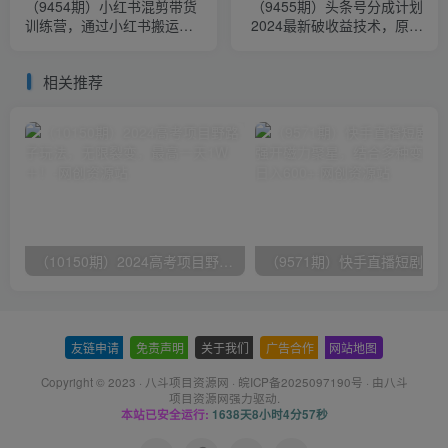
（9454期）小红书混剪带货
（9455期）头条号分成计划
训练营，通过小红书搬运混
2024最新破收益技术，原创
剪，实现成交（10节课完结
不违规，三天起号日入
版）
1000+
相关推荐
（10150期）2024高考项目野路子玩法，无限裂变，最高一天1W＋！
友链申请
-
免责声明
-
关于我们
-
广告合作
-
网站地图
Copyright © 2023 ·
八斗项目资源网
·
皖ICP备2025097190号
· 由八斗
项目资源网
强力驱动.
本站已安全运行:
1638天8小时4分58秒