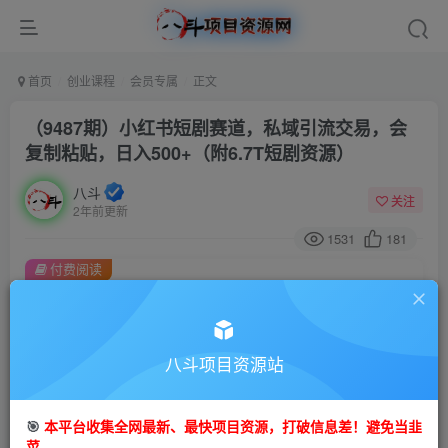
首页
创业课程
会员专属
正文
（9487期）小红书短剧赛道，私域引流交易，会
复制粘贴，日入500+（附6.7T短剧资源）
八斗
关注
2年前更新
1531
181
付费阅读
（9487期）小红书短剧赛道，私域引流交易，会复制粘贴，日入500+（附6.7T短剧资源）
此内容为付费阅读，请付费后查看
会员专属资源
八斗项目资源站
免费
会员
🎯
本平台收集全网最新、最快项目资源，打破信息差！避免当韭
您暂无购买权限，请先开通会员
菜。