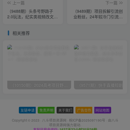
上一篇
下一篇
（9488期）头条号野路子
（9489期）项目拆解引流创
2.0玩法，纪实类视频改文
业粉丝，24年较冷门引流方
章，3天暴力起号，单日收益
式，轻松日引100＋
轻松破500+
相关推荐
（10150期）2024高考项目野路子玩法，无限裂变，最高一天1W＋！
友链申请
-
免责声明
-
关于我们
-
广告合作
-
网站地图
Copyright © 2023 ·
八斗项目资源网
·
皖ICP备2025097190号
· 由八斗
项目资源网
强力驱动.
本站已安全运行:
1637天22小时20分40秒