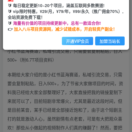
🔰 每日稳定更新10~20个项目，涵盖互联网多数赛道!
开通会员
🔰 vip限时特惠，¥29/月，¥79/年，¥99/永久（推广佣金70%）,
全站资源免费下载！
🔰
海量有价值的项目持续更新中，总有一款适合你!
👉
加入八斗项目资源网，减少试错成本，开启轻资产副业！
开通VIP会员
加盟当站长
小红书蓝海赛道，私域引流交易，只需要会复制粘贴，日入
500+（附6.7T项目资料）
本期给大家介绍的是小红书蓝海赛道，私域引流交易，只需
要会复制粘贴，日入500+，为了节省大家做项目的时间，资
料我已经给大家全部整理好了，大家直接把我的链接复制下
来就可以了，目前短剧非常爆火，尤其是最近这段时间，但
是目前某音，某手已经是全部接近饱和了，由于这个短剧主
打的就是激动人心，虽然剧情有点老套，可是有大把观众喜
欢！那些从小做起的视频制作人们真的赚翻了！然而，要把