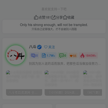
喜欢就支持一下吧
点赞
181
分享
收藏
Only his strong enough, will not be trampled.
只有自己足够强大，才不会被别人践踏
八斗
关注
0
1.7W+
0
1840W+
55
别因为别人说的话而放弃，把那些话当做加倍努力的动力
八斗项目资源网 全网正品VIP课程 无损下载~
（10150期）2024高考项目野路子玩法，无限裂变，最高一天1W＋！