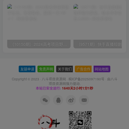
（10150期）2024高考项目野路子玩法，无限裂变，最高一天1W＋！
友链申请
-
免责声明
-
关于我们
-
广告合作
-
网站地图
Copyright © 2023 ·
八斗项目资源网
·
皖ICP备2025097190号
· 由八斗
项目资源网
强力驱动.
本站已安全运行:
1640天2小时1分2秒