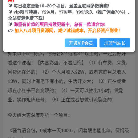
🔰 每日稳定更新10~20个项目，涵盖互联网多数赛道!
开通会员
🔰 vip限时特惠，¥29/月，¥79/年，¥99/永久（推广佣金70%）,
全站资源免费下载！
🔰
海量有价值的项目持续更新中，总有一款适合你!
👉
加入八斗项目资源网，减少试错成本，开启轻资产副业！
开通VIP会员
加盟当站长
如果以下5个特点，你符合3个或者3个以上的，一定要好好
看这个课程！【内含彩蛋，不看后悔】（1）有车贷、房贷、
网贷还在还的；（2）个人月收入≤2W，或者家庭月总收入
≤3W，同时上有老下有小的，生活开支大；（3）正在或者
想在小红书平台变现的；（4）一天可以抽出1小时，做副
业，操作矩阵账号；（5）正在或者想做引流裂变的；
今天给大家深度剖析一个项目：
《骚气语音包，0成本一天1000+，闭着眼也能出单，保姆级