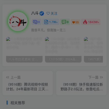
八斗
关注
0
1.7W+
0
1843W+
55
我很平凡，但我独一无二
八斗项目资源网 全网正品VIP课程 无损下载~
（10150期）2024高考项目野路子玩法，无限裂变，最高一天1W＋！
上一篇
下一篇
（9516期）腾讯视频中视频
（9518期）快手极速版拉新
计划，24年最新项目 三天起
野路子2.0玩法，依靠吃瓜粉
号日入1000+原创玩法不违
暴力拉新，一单43，单月最
规不封号
高变…
相关推荐