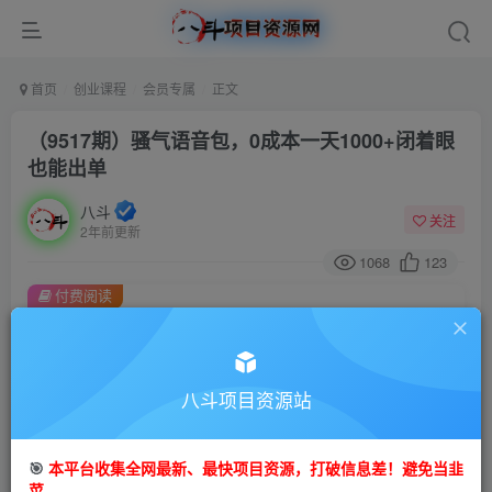
首页
创业课程
会员专属
正文
（9517期）骚气语音包，0成本一天1000+闭着眼
也能出单
八斗
关注
2年前更新
1068
123
付费阅读
（9517期）骚气语音包，0成本一天1000+闭着眼也能出单
此内容为付费阅读，请付费后查看
会员专属资源
八斗项目资源站
免费
会员
🎯
本平台收集全网最新、最快项目资源，打破信息差！避免当韭
您暂无购买权限，请先开通会员
菜。