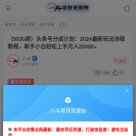
首页
创业课程
会员专属
正文
（9530期）头条号分成计划：2024最新玩法详细
教程，新手小白轻松上手月入20000+
八斗
关注
2年前更新
1283
53
付费阅读
（9530期）头条号分成计划：2024最新玩法详细教程，新手小白轻松上手月入20000+
此内容为付费阅读，请付费后查看
会员专属资源
八斗项目资源站
免费
会员
🎯
本平台收集全网最新、最快项目资源，打破信息差！避免当韭
您暂无购买权限，请先开通会员
菜。