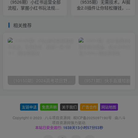
（9526期）小红书运营全部
（9535期）无需技术，AI掘
流程，掌握小红书玩法规
金2.0插件让你轻松赚钱，短
则，开店赚钱
期做到月入3万！
相关推荐
（10150期）2024高考项目野路子玩法，无限裂变，最高一天1W＋！
友链申请
-
免责声明
-
关于我们
-
广告合作
-
网站地图
Copyright © 2023 ·
八斗项目资源网
·
皖ICP备2025097190号
· 由八斗
项目资源网
强力驱动.
本站已安全运行:
1638天13小时57分54秒