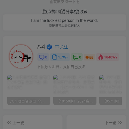
喜欢就支持一下吧
点赞
53
分享
收藏
I am the luckiest person in the world.
我是世界上最幸运的人
八斗
关注
0
1.7W+
0
1840W+
55
不怕万人阻挡，只怕自己投降
八斗项目资源网 全网正品VIP课程 无损下载~
（10150期）2024高考项目野路子玩法，无限裂变，最高一天1W＋！
上一篇
下一篇