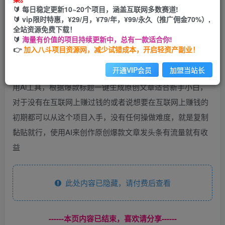
🔰 每日稳定更新10~20个项目，涵盖互联网多数赛道!
开通会员
🔰 vip限时特惠，¥29/月，¥79/年，¥99/永久（推广佣金70%）,
全站资源免费下载！
🔰
海量有价值的项目持续更新中，总有一款适合你!
👉
加入八斗项目资源网，减少试错成本，开启轻资产副业！
开通VIP会员
加盟当站长
用Al工具，根据爆款标题一键生成原创文章适合新手小白，
对于没有在互联网上赚过钱的或者说想要在互联网上赚钱的
初期都可以从这个项目入手，没有任何操做难度，就是复制
黏贴就行，使用AI来创作原创爆款文章发头条有流量就有收
益
此处内容已隐藏，请付费后查看
------本页内容已结束，喜欢请分享------