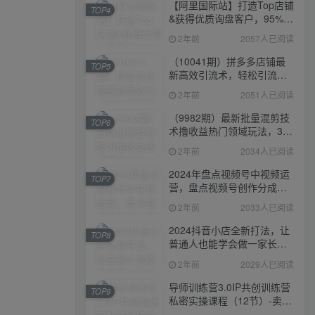
【阿里国际站】打造Top店铺
TOP4
&获得优质询盘客户，​95%的
国际站讲师不会说的运营技
2年前
2057人已阅读
巧
（10041期）拼多多店铺最
TOP5
新高效引流术，轻松引流
400+创业粉，精准日变现五
2年前
2051人已阅读
位数！
（9982期）最新批量混剪技
TOP6
术撸收益热门领域玩法，3分
钟一条原创视频，轻松日入
2年前
2034人已阅读
1000＋
2024年盘点视频号中视频运
TOP7
营，盘点视频号创作分成计
划，快速过原创日入300+
2年前
2033人已阅读
2024抖音小店全新打法，让
TOP8
普通人也能学会做一家长久
稳定赚钱的抖店
2年前
2029人已阅读
导师训练营3.0IP共创训练营
TOP9
私密实操课程（12节）-卖项
目的密码成功秘诀