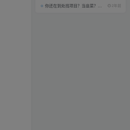
你还在到处找项目？当韭菜？我靠项目资源网也能月如过万。
2年前