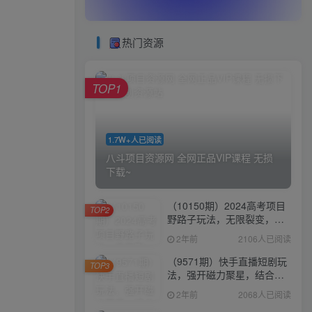
热门资源
TOP1
1.7W+人已阅读
八斗项目资源网 全网正品VIP课程 无损
下载~
（10150期）2024高考项目
TOP2
野路子玩法，无限裂变，最
高一天1W＋！
2年前
2106人已阅读
（9571期）快手直播短剧玩
TOP3
法，强开磁力聚星，结合多
种变现方式日入600+
2年前
2068人已阅读