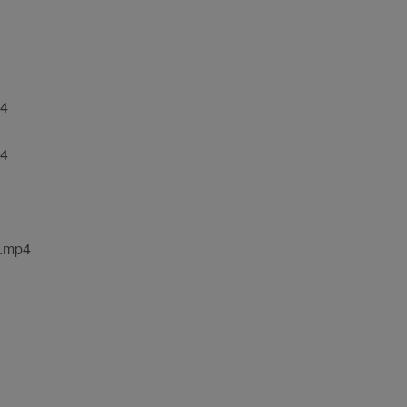
4
4
mp4