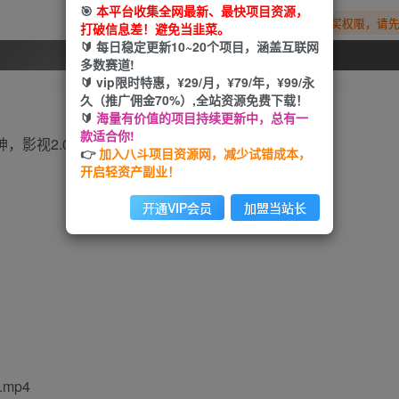
🎯
本平台收集全网最新、最快项目资源，
您暂无购买权限，请
打破信息差！避免当韭菜。
🔰 每日稳定更新10~20个项目，涵盖互联网
开通会员
多数赛道!
🔰 vip限时特惠，¥29/月，¥79/年，¥99/永
久（推广佣金70%）,全站资源免费下载！
🔰
海量有价值的项目持续更新中，总有一
款适合你!
👉
加入八斗项目资源网，减少试错成本，
开启轻资产副业！
开通VIP会员
加盟当站长
mp4