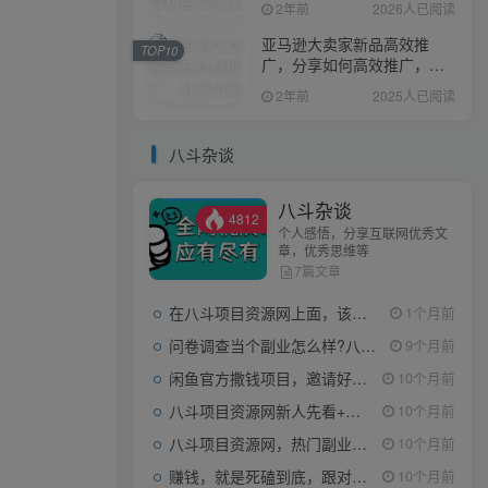
2年前
2026人已阅读
亚马逊大卖家新品高效推
TOP10
广，分享如何高效推广，打
造百万美金爆款单品
2年前
2025人已阅读
八斗杂谈
八斗杂谈
4812
个人感悟，分享互联网优秀文
章，优秀思维等
7篇文章
在八斗项目资源网上面，该看什么类型的赚钱项目
1个月前
问卷调查当个副业怎么样?八斗告诉你
9个月前
闲鱼官方撒钱项目，邀请好友领现金，单价1-8元，0成本可以当个小副业
10个月前
八斗项目资源网新人先看+领取【0撸小项目+互联网工具箱】
10个月前
八斗项目资源网，热门副业项目任你选，每日持续更新
10个月前
赚钱，就是死磕到底，跟对人做对事。
10个月前