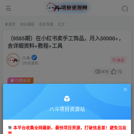
首页
创业课程
会员专属
正文
（9585期）在小红书卖手工饰品，月入50000+，
含详细资料+教程+工具
八斗
关注
2年前更新
879
72
付费阅读
（9585期）在小红书卖手工饰品，月入50000+，含详细资料+教程+工具
此内容为付费阅读，请付费后查看
会员专属资源
八斗项目资源站
免费
会员
🎯
本平台收集全网最新、最快项目资源，打破信息差！避免当韭
您暂无购买权限，请先开通会员
菜。