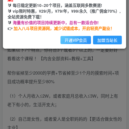
🔰 每日稳定更新10~20个项目，涵盖互联网多数赛道!
开通会员
🔰 vip限时特惠，¥29/月，¥79/年，¥99/永久（推广佣金70%）,
全站资源免费下载！
🔰
海量有价值的项目持续更新中，总有一款适合你!
👉
加入八斗项目资源网，减少试错成本，开启轻资产副业！
开通VIP会员
加盟当站长
如果以下7个特点，你符合3个或者3个以上的，一定要好好
看看这个课程 ！【内含全部资料+教程+工具】
帮你省掉至少2000的学费+节省掉至少1个月的摸索时间+项
目成功概率提升至少80%
（1）个人月收入≤2W，或者家庭月总收入≤3W，同时上有
老下有小的，生活开支大；
（2）自己是女性，或者爱人是全职妈妈的【更适合做女性的
主业】