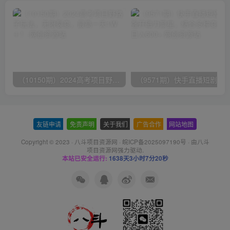
（10150期）2024高考项目野路子玩法，无限裂变，最高一天1W＋！
友链申请
-
免责声明
-
关于我们
-
广告合作
-
网站地图
Copyright © 2023 ·
八斗项目资源网
·
皖ICP备2025097190号
· 由八斗
项目资源网
强力驱动.
本站已安全运行:
1638天3小时7分20秒