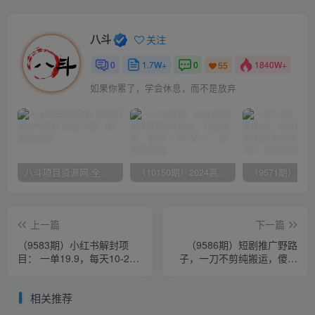
八斗
关注
0
1.7W+
0
1840W+
55
如果你累了，学会休息，而不是放弃
八斗项目资源网 全网正品VIP课程 无损下载~
（10150期）2024高考项目野路子玩法，无限裂变，最高一天1W＋！
上一篇
下一篇
（9583期）小红书解封项
（9586期）短剧推广野路
目： 一单19.9，每天10-20
子，一刀不剪纯搬运，傻瓜
单，收益200-400
式操作，日入1000+
相关推荐