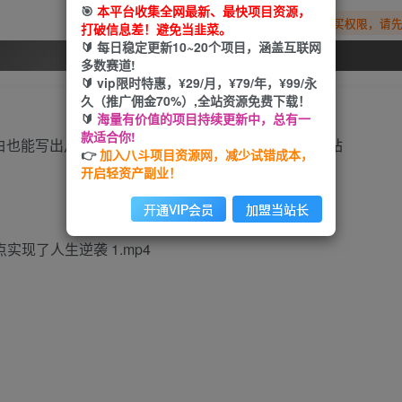
🎯
本平台收集全网最新、最快项目资源，
您暂无购买权限，请
打破信息差！避免当韭菜。
🔰 每日稳定更新10~20个项目，涵盖互联网
开通会员
多数赛道!
🔰 vip限时特惠，¥29/月，¥79/年，¥99/永
久（推广佣金70%）,全站资源免费下载！
🔰
海量有价值的项目持续更新中，总有一
款适合你!
👉
加入八斗项目资源网，减少试错成本，
开启轻资产副业！
开通VIP会员
加盟当站长
现了人生逆袭 1.mp4