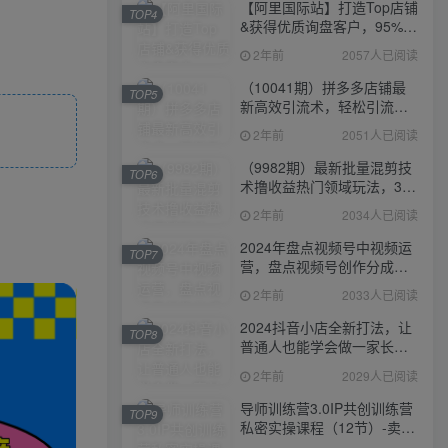
【阿里国际站】打造Top店铺
TOP4
&获得优质询盘客户，​95%的
国际站讲师不会说的运营技
2年前
2057人已阅读
巧
（10041期）拼多多店铺最
TOP5
新高效引流术，轻松引流
400+创业粉，精准日变现五
2年前
2051人已阅读
位数！
（9982期）最新批量混剪技
TOP6
术撸收益热门领域玩法，3分
钟一条原创视频，轻松日入
2年前
2034人已阅读
1000＋
2024年盘点视频号中视频运
TOP7
营，盘点视频号创作分成计
划，快速过原创日入300+
2年前
2033人已阅读
2024抖音小店全新打法，让
TOP8
普通人也能学会做一家长久
稳定赚钱的抖店
2年前
2029人已阅读
导师训练营3.0IP共创训练营
TOP9
私密实操课程（12节）-卖项
目的密码成功秘诀