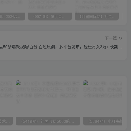
（10150期）2024高考项目野路子玩法，无限裂变，最高一天1W＋！
（9571期）快手直播短剧玩法，强开磁力聚星，结合多种变现方式日入600+
【阿里国际站】打造Top店铺&获得优质询盘客户，​95%的国际站讲师不会说的运营技巧
下一篇
搬运50条爆款视频!百分 百过原创，多平台发布，轻松月入3万+ 长期…
（9982期）最新批量混剪技术撸收益热门领域玩法，3分钟一条原创视频，轻松日入1000＋
（5419期）外面收费5000的曝光王TG飞机群发多功能脚本，号称日发十万条【脚本+教程】