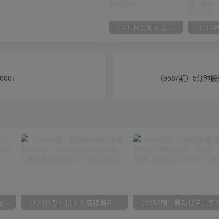
八斗项目资源网 全网正品VIP课程 无损下载~
00+
（9587期）5分钟
（9571期）快手直播短剧玩法，强开磁力聚星，结合多种变现方式日入600+
（10041期）拼多多店铺最新高效引流术，轻松引流400+创业粉，精准日变现五位数！