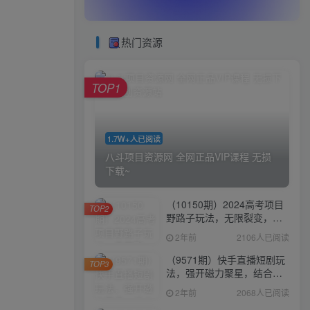
热门资源
TOP1
1.7W+人已阅读
八斗项目资源网 全网正品VIP课程 无损
下载~
（10150期）2024高考项目
TOP2
野路子玩法，无限裂变，最
高一天1W＋！
2年前
2106人已阅读
（9571期）快手直播短剧玩
TOP3
法，强开磁力聚星，结合多
种变现方式日入600+
2年前
2068人已阅读