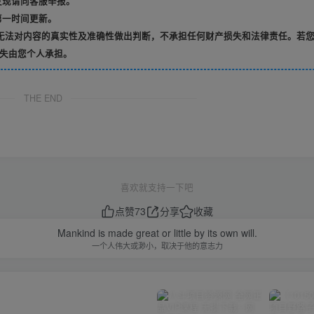
发现请向客服举报。
第一时间更新。
无法对内容的真实性及准确性做出判断，不承担任何财产损失和法律责任。若
失由您个人承担。
THE END
喜欢就支持一下吧
点赞
73
分享
收藏
Mankind is made great or little by its own will.
一个人伟大或渺小，取决于他的意志力