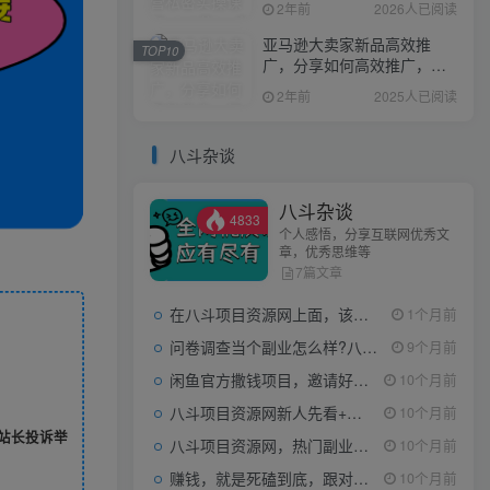
2年前
2026人已阅读
亚马逊大卖家新品高效推
TOP10
广，分享如何高效推广，打
造百万美金爆款单品
2年前
2025人已阅读
八斗杂谈
八斗杂谈
4833
个人感悟，分享互联网优秀文
章，优秀思维等
7篇文章
在八斗项目资源网上面，该看什么类型的赚钱项目
1个月前
问卷调查当个副业怎么样?八斗告诉你
9个月前
闲鱼官方撒钱项目，邀请好友领现金，单价1-8元，0成本可以当个小副业
10个月前
八斗项目资源网新人先看+领取【0撸小项目+互联网工具箱】
10个月前
站长投诉举
八斗项目资源网，热门副业项目任你选，每日持续更新
10个月前
赚钱，就是死磕到底，跟对人做对事。
10个月前