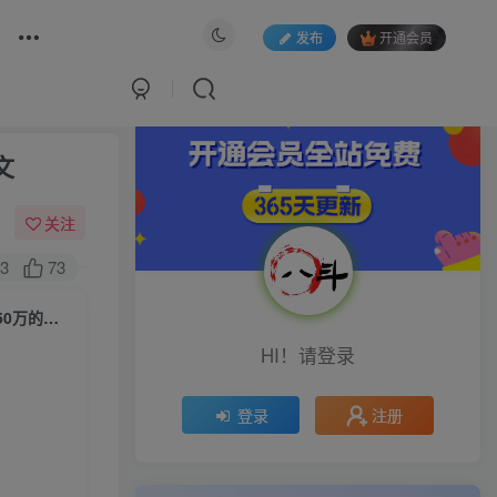
发布
开通会员
文
关注
3
73
（9588期）淘系软文特训营：这样学，兼职小白也能写出月收过万到年入50万的淘系软文
HI！请登录
注册
登录