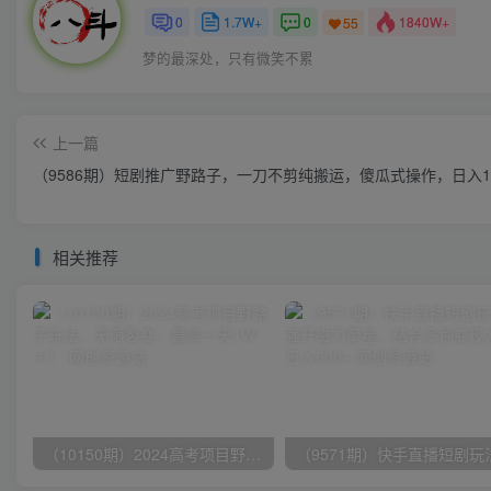
0
1.7W+
0
1840W+
55
梦的最深处，只有微笑不累
上一篇
（9586期）短剧推广野路子，一刀不剪纯搬运，傻瓜式操作，日入10
相关推荐
（10150期）2024高考项目野路子玩法，无限裂变，最高一天1W＋！