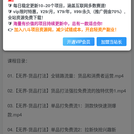
🔰 每日稳定更新10~20个项目，涵盖互联网多数赛道!
开通会员
🔰 vip限时特惠，¥29/月，¥79/年，¥99/永久（推广佣金70%）,
全站资源免费下载！
🔰
海量有价值的项目持续更新中，总有一款适合你!
👉
加入八斗项目资源网，减少试错成本，开启轻资产副业！
开通VIP会员
加盟当站长
课程目录：
01.【无界-货品打法】全链路流量：货品和消费者运营.mp4
02.【无界-货品打法】货品打法强拉免费流的独特优势1.mp4
03.【无界-货品打法】单品打免费流1：测款快快速测爆
款.mp4
04.【无界-货品打法】单品打免费流2：拉新快抢兴趣新