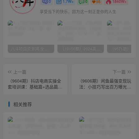
0
1.7W+
0
1840W+
55
享受当下的快乐，因为这一刻正是你的人生
八斗项目资源网 全网正品VIP课程 无损下载~
（10150期）2024高考项目野路子玩法，无限裂变，最高一天1W＋！
上一篇
下一篇
（9604期）抖店电商实操全
（9606期）闲鱼最强变现玩
套培训课：基础篇+选品篇
法：小技巧写出百万曝光标
+流量篇，从入门到爆款打造
题，轻松爆单，销量倍增
相关推荐