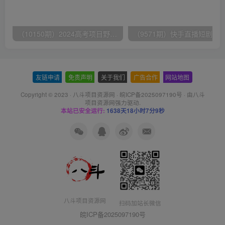
（10150期）2024高考项目野路子玩法，无限裂变，最高一天1W＋！
友链申请
-
免责声明
-
关于我们
-
广告合作
-
网站地图
Copyright © 2023 ·
八斗项目资源网
·
皖ICP备2025097190号
· 由八斗
项目资源网
强力驱动.
本站已安全运行:
1638天18小时7分9秒
八斗项目资源网
扫码加站长微信
皖ICP备2025097190号