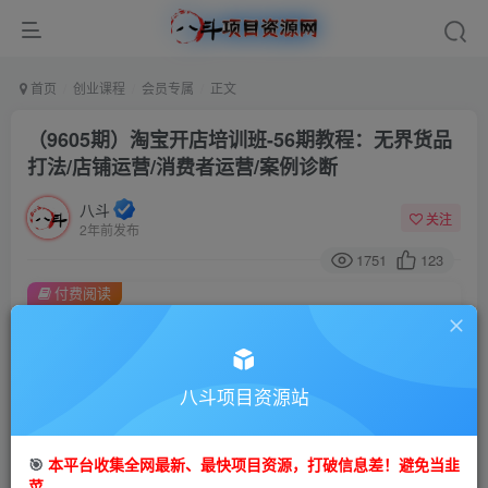
首页
创业课程
会员专属
正文
（9605期）淘宝开店培训班-56期教程：无界货品
打法/店铺运营/消费者运营/案例诊断
八斗
关注
2年前发布
1751
123
付费阅读
（9605期）淘宝开店培训班-56期教程：无界货品打法/店铺运营/消费者运营/案例诊断
此内容为付费阅读，请付费后查看
会员专属资源
八斗项目资源站
免费
会员
🎯
本平台收集全网最新、最快项目资源，打破信息差！避免当韭
您暂无购买权限，请先开通会员
菜。