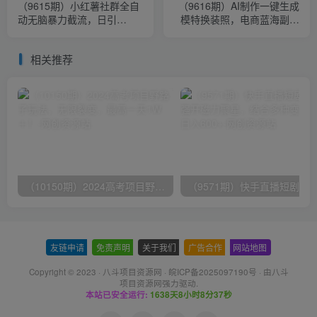
（9615期）小红薯社群全自
（9616期）AI制作一键生成
动无脑暴力截流，日引
模特换装照，电商蓝海副业
500+精准创业粉，单日稳入
供不应求
四位数附…
相关推荐
（10150期）2024高考项目野路子玩法，无限裂变，最高一天1W＋！
友链申请
-
免责声明
-
关于我们
-
广告合作
-
网站地图
Copyright © 2023 ·
八斗项目资源网
·
皖ICP备2025097190号
· 由八斗
项目资源网
强力驱动.
本站已安全运行:
1638天8小时8分38秒