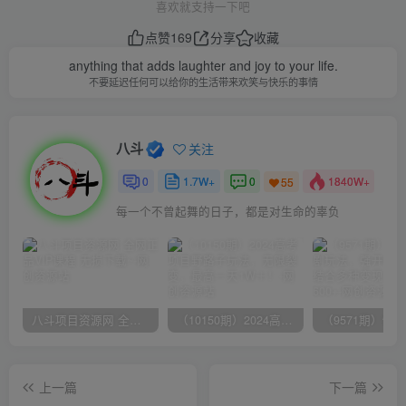
喜欢就支持一下吧
点赞
169
分享
收藏
anything that adds laughter and joy to your life.
不要延迟任何可以给你的生活带来欢笑与快乐的事情
八斗
关注
0
1.7W+
0
1840W+
55
每一个不曾起舞的日子，都是对生命的辜负
八斗项目资源网 全网正品VIP课程 无损下载~
（10150期）2024高考项目野路子玩法，无限裂变，最高一天1W＋！
上一篇
下一篇