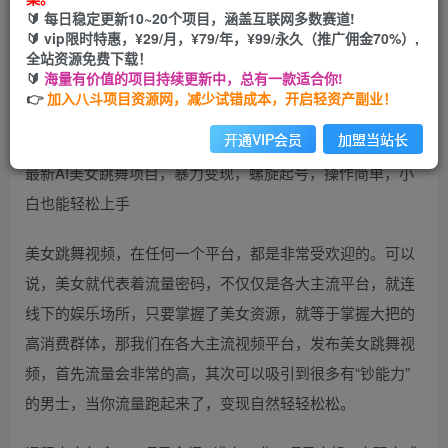
🔰 每日稳定更新10~20个项目，涵盖互联网多数赛道!
开通会员
🔰 vip限时特惠，¥29/月，¥79/年，¥99/永久（推广佣金70%）,
全站资源免费下载！
🔰
海量有价值的项目持续更新中，总有一款适合你!
👉
加入八斗项目资源网，减少试错成本，开启轻资产副业！
开通VIP会员
加盟当站长
最新AI美女跳舞项目，暴力变现，螺旋起号，操作简单，小
白也能轻松上手
美女跳舞视频，在任何一个平台，都是非常受欢迎的。可以
说，美女就代表着流量密码，不仅仅是各大主流平台，就连
线下的娱乐场所，只要掌握了美女资源，就等于掌握大把的
高消费群体，那我们在各大主流视频平台，发布美女跳舞视
频，首先流量会非常的高，其次可以吸引到很多有“钞能力”
的男士，当你流量跑起来了，变现自然轻轻松松。