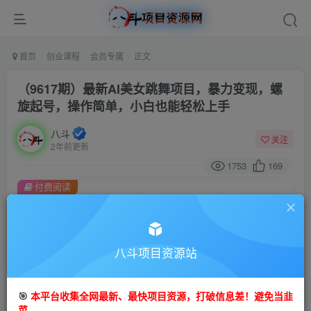
首页
创业课程
会员专属
正文
（9617期）最新AI美女跳舞项目，暴力变现，螺
旋起号，操作简单，小白也能轻松上手
八斗
关注
2年前更新
1753
169
付费阅读
（9617期）最新AI美女跳舞项目，暴力变现，螺旋起号，操作简单，小白也能轻松上手
此内容为付费阅读，请付费后查看
会员专属资源
八斗项目资源站
免费
会员
🎯
本平台收集全网最新、最快项目资源，打破信息差！避免当韭
您暂无购买权限，请先开通会员
菜。