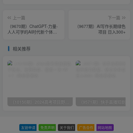
上一篇
下一篇
（9670期）ChatGPT-力量-
（9677期）AI写作长期绿色
人人可学的AI时代新个体视
项目 日入300+
频课（41节）
相关推荐
（10150期）2024高考项目野路子玩法，无限裂变，最高一天1W＋！
友链申请
-
免责声明
-
关于我们
-
广告合作
-
网站地图