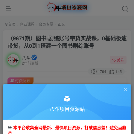
首页
创业课程
会员专属
正文
（9671期）图书-剧综账号带货实战课，0基础极速
带货，从0到1搭建一个图书剧综账号
八斗
关注
2年前更新
1794
145
付费阅读
（9671期）图书-剧综账号带货实战课，0基础极速带货，从0到1搭建一个图书剧综账号
此内容为付费阅读，请付费后查看
会员专属资源
八斗项目资源站
免费
会员
🎯
本平台收集全网最新、最快项目资源，打破信息差！避免当韭
您暂无购买权限，请先开通会员
菜。