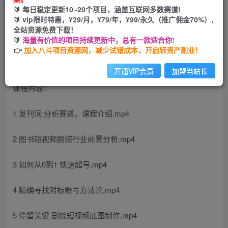
🔰 每日稳定更新10~20个项目，涵盖互联网多数赛道!
开通会员
🔰 vip限时特惠，¥29/月，¥79/年，¥99/永久（推广佣金70%）,
全站资源免费下载！
🔰
海量有价值的项目持续更新中，总有一款适合你!
👉
加入八斗项目资源网，减少试错成本，开启轻资产副业！
开通VIP会员
加盟当站长
课程内容：
1 发刊词:分析赛道，课程介绍.mp4
2 图书短视频剧综行业前景分析.mp4
3 如何从0到1 快速起号,mp4
4 精确寻找对标账号方法论,mp4
5 停留关键 剧綜短视频底图制作,mp4