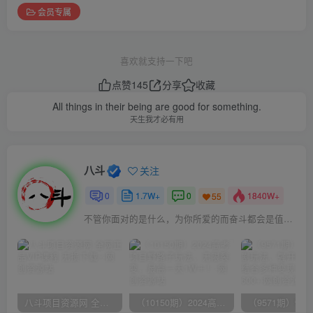
会员专属
喜欢就支持一下吧
点赞
145
分享
收藏
All things in their being are good for something.
天生我才必有用
八斗
关注
0
1.7W+
0
1840W+
55
不管你面对的是什么，为你所爱的而奋斗都会是值得的
八斗项目资源网 全网正品VIP课程 无损下载~
（10150期）2024高考项目野路子玩法，无限裂变，最高一天1W＋！