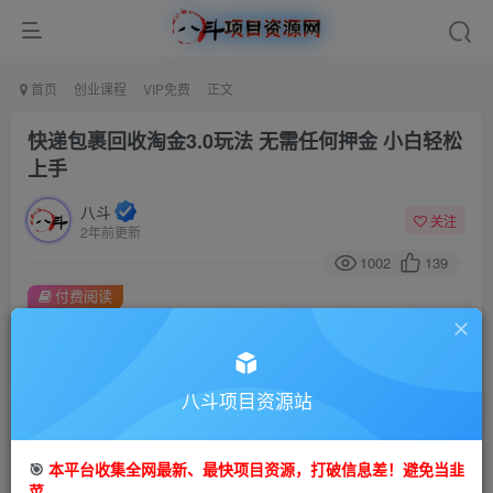
首页
创业课程
VIP免费
正文
快递包裹回收淘金3.0玩法 无需任何押金 小白轻松
上手
八斗
关注
2年前更新
1002
139
付费阅读
快递包裹回收淘金3.0玩法 无需任何押金 小白轻松上手
此内容为付费阅读，请付费后查看
9.9
八斗项目资源站
99
金币
金币
免费
会员
🎯
本平台收集全网最新、最快项目资源，打破信息差！避免当韭
立即购买
菜。