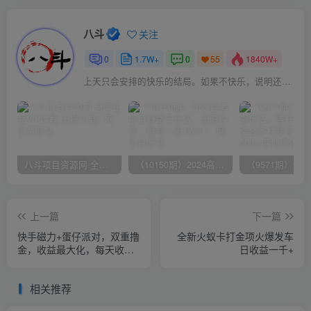
八斗
关注
0
1.7W+
0
1840W+
55
上天只会安排的快乐的结局。如果不快乐，说明还不是最后结局
八斗项目资源网 全网正品VIP课程 无损下载~
（10150期）2024高考项目野路子玩法，无限裂变，最高一天1W＋！
上一篇
下一篇
快手磁力+蛋仔派对，双重撸
全新火蚁卡打金项火爆发车
金，收益最大化，每天收入
日收益一千+
500+，可矩阵
相关推荐