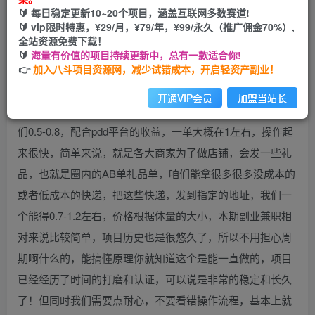
🔰 每日稳定更新10~20个项目，涵盖互联网多数赛道!
您当前未登录！建议登陆后购买，可保存购买订单
🔰 vip限时特惠，¥29/月，¥79/年，¥99/永久（推广佣金70%）,
全站资源免费下载！
🔰
海量有价值的项目持续更新中，总有一款适合你!
👉
加入八斗项目资源网，减少试错成本，开启轻资产副业！
开通VIP会员
加盟当站长
我们在电商平台0增的商品，寄给回收的人，一个包裹会给我
们0.5-0.8，配合pdd平台的收益，一单大概在1左右，操作起
来很快，简单来说，就是各大商家为了做店铺，会发一些礼
品，也就是圈内的AB单礼品单，咱们能拿很多很多没成本的
或者低成本的快递，把这些快递，发到指定的地址，我们一
个能得0.7-1.2左右，价格根据体量的大小，本期副业兼职相
对来说比较简单，项目历史也是很悠久了，所以不用担心周
期啊什么的，能搞懂原理你就知道这个是能一直做的，项目
已经经历了时间的打磨和认证，可以说是非常的稳定和长久
了！但同时我们需要点耐心，不要看错操作流程，基本上就