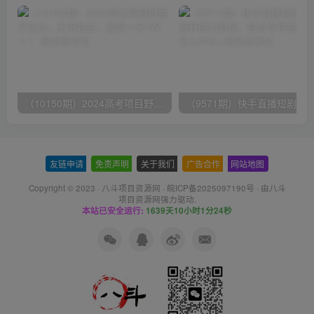
（10150期）2024高考项目野路子玩法，无限裂变，最高一天1W＋！
友链申请
-
免责声明
-
关于我们
-
广告合作
-
网站地图
Copyright © 2023 ·
八斗项目资源网
·
皖ICP备2025097190号
· 由八斗
项目资源网
强力驱动.
本站已安全运行:
1639天10小时1分24秒