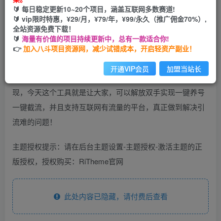
🔰 每日稳定更新10~20个项目，涵盖互联网多数赛道!
您当前未登录！建议登陆后购买，可保存购买订单
🔰 vip限时特惠，¥29/月，¥79/年，¥99/永久（推广佣金70%）,
全站资源免费下载！
🔰
海量有价值的项目持续更新中，总有一款适合你!
👉
加入八斗项目资源网，减少试错成本，开启轻资产副业！
开通VIP会员
加盟当站长
全行业都需要流量，有流量才有销售！如果你没有谈何变
现，今天这个工具就是让大家，可以解放双手实现一键养号
一键截流，并且支持互联网有流量的平台，真正做到解决引
流难的问题！
主题授权提示：请在后台主题设置-主题授权-激活主题的正
版授权，授权购买：RiTheme官网
此处内容已隐藏，请付费后查看