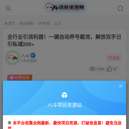
首页
创业课程
VIP免费
正文
全行业引流利器！一键自动养号截流，解放双手日
引私域200+
八斗
关注
2年前更新
1340
97
付费阅读
全行业引流利器！一键自动养号截流，解放双手日引私域200+
此内容为付费阅读，请付费后查看
9.9
八斗项目资源站
99
金币
金币
免费
会员
🎯
本平台收集全网最新、最快项目资源，打破信息差！避免当韭
立即购买
菜。