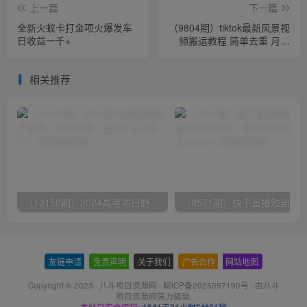
上一篇
下一篇
全新火蚁卡打金项火爆发车
（9804期）tiktok最新风景视
日收益一千+
频搬运教程 简单去重 月入
30000+附全套工具
相关推荐
（10150期）2024高考项目野路子玩法，无限裂变，最高一天1W＋！
友链申请
-
免责声明
-
关于我们
-
广告合作
-
网站地图
Copyright © 2023 ·
八斗项目资源网
·
皖ICP备2025097190号
· 由八斗
项目资源网
强力驱动.