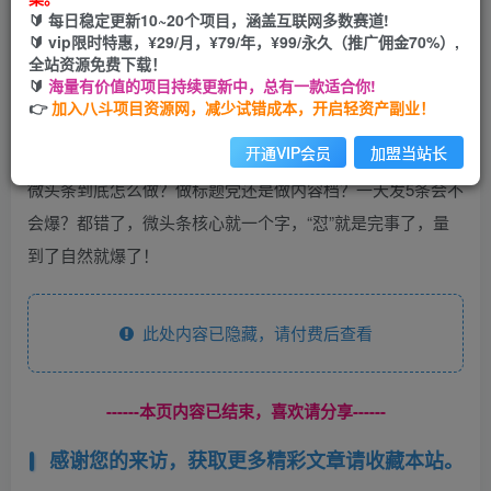
🔰 每日稳定更新10~20个项目，涵盖互联网多数赛道!
开通会员
🔰 vip限时特惠，¥29/月，¥79/年，¥99/永久（推广佣金70%）,
全站资源免费下载！
🔰
海量有价值的项目持续更新中，总有一款适合你!
👉
加入八斗项目资源网，减少试错成本，开启轻资产副业！
开通VIP会员
加盟当站长
微头条到底怎么做？做标题党还是做内容档？一天发5条会不
会爆？都错了，微头条核心就一个字，“怼”就是完事了，量
到了自然就爆了！
此处内容已隐藏，请付费后查看
------本页内容已结束，喜欢请分享------
感谢您的来访，获取更多精彩文章请收藏本站。