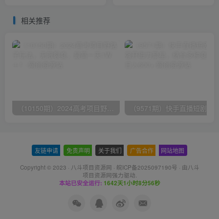
产1000条原创视频,多账号多
人/商品卡流量/起店高阶玩法
撸分成
相关推荐
（10150期）2024高考项目野路子玩法，无限裂变，最高一天1W＋！
友链申请
-
免责声明
-
关于我们
-
广告合作
-
网站地图
Copyright © 2023 ·
八斗项目资源网
·
皖ICP备2025097190号
· 由八斗
项目资源网
强力驱动.
本站已安全运行:
1642天1小时8分56秒