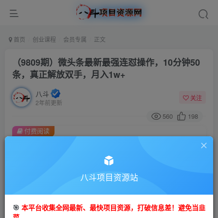
首页
创业课程
会员专属
正文
（9809期）微头条最新最强连怼操作，10分钟50
条，真正解放双手，月入1w+
八斗
关注
2年前更新
560
198
付费阅读
（9809期）微头条最新最强连怼操作，10分钟50条，真正解放双手，月入1w+
此内容为付费阅读，请付费后查看
会员专属资源
八斗项目资源站
免费
会员
🎯
本平台收集全网最新、最快项目资源，打破信息差！避免当韭
您暂无购买权限，请先开通会员
菜。