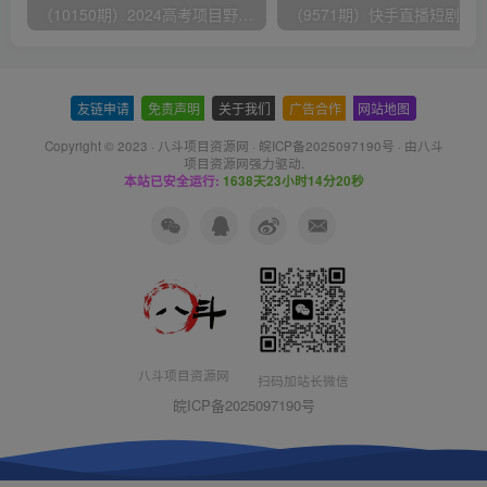
（10150期）2024高考项目野路子玩法，无限裂变，最高一天1W＋！
友链申请
-
免责声明
-
关于我们
-
广告合作
-
网站地图
Copyright © 2023 ·
八斗项目资源网
·
皖ICP备2025097190号
· 由八斗
项目资源网
强力驱动.
本站已安全运行:
1638天23小时14分20秒
八斗项目资源网
扫码加站长微信
皖ICP备2025097190号