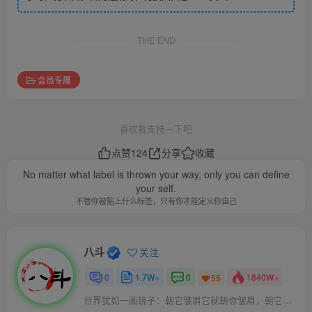
THE END
会员专属
喜欢就支持一下吧
点赞
124
分享
收藏
No matter what label is thrown your way, only you can define
your self.
不管你被贴上什么标签，只有你才能定义你自己
八斗
关注
0
1.7W+
0
1840W+
55
世界犹如一面镜子：朝它皱眉它就朝你皱眉，朝它微笑它也吵你微笑