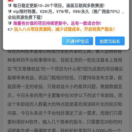
🔰 每日稳定更新10~20个项目，涵盖互联网多数赛道!
开通会员
🔰 vip限时特惠，¥29/月，¥79/年，¥99/永久（推广佣金70%）,
全站资源免费下载！
🔰
海量有价值的项目持续更新中，总有一款适合你!
👉
加入八斗项目资源网，减少试错成本，开启轻资产副业！
开通VIP会员
加盟当站长
现在的AI技术逐渐已经成为全民共享的工具，被人运用到各
种各样的平台和事情中去，目前主流的一些玩法基本上是用
在”写文章撸收益”的一个项目为什么呢?因为这类的项目确实
能够带来收益，而且门槛相对较低，只要持续发布文章，就
能获得一定的收益，只是收益大小的差异问题，根据数据显
示，今日头条的用户主要集中在30岁以下的这个年龄段，而
这个年龄段的人群最大的特点就是喜欢阅读碎片化的知识和
内容，今日头条这个平台恰好满足了这一需求，而我们只需
要利用好AI软件，输入几个简单的指令，只需要花30秒的时
间就能生成一篇爆款文章，轻松松松拿到日入2000+的一个