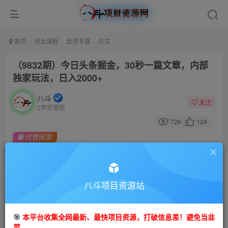
首页
创业课程
会员专属
正文
（9832期）今日头条掘金，30秒一篇文章，内部
独家玩法，日入2000+
八斗
关注
2年前更新
729
124
付费阅读
（9832期）今日头条掘金，30秒一篇文章，内部独家玩法，日入2000+
此内容为付费阅读，请付费后查看
会员专属资源
八斗项目资源站
免费
会员
🎯
本平台收集全网最新、最快项目资源，打破信息差！避免当韭
您暂无购买权限，请先开通会员
菜。