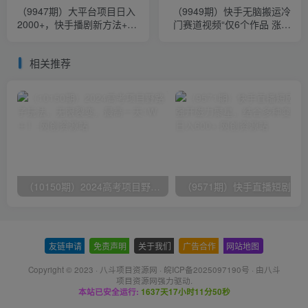
（9947期）大平台项目日入
（9949期）快手无脑搬运冷
2000+，快手播剧新方法+持
门赛道视频“仅6个作品 涨粉
久开播技术，狂撸磁力聚星
6万”轻松月赚4W+
相关推荐
（10150期）2024高考项目野路子玩法，无限裂变，最高一天1W＋！
友链申请
-
免责声明
-
关于我们
-
广告合作
-
网站地图
Copyright © 2023 ·
八斗项目资源网
·
皖ICP备2025097190号
· 由八斗
项目资源网
强力驱动.
本站已安全运行:
1637天17小时11分50秒