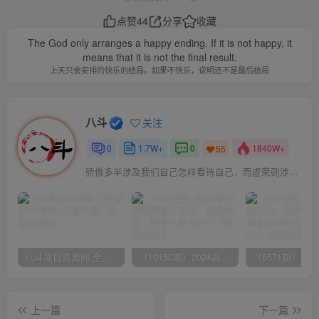
点赞
44
分享
收藏
The God only arranges a happy ending. If it is not happy, it
means that it is not the final result.
上天只会安排的快乐的结局。如果不快乐，说明还不是最后结局
八斗
关注
0
1.7W+
0
1840W+
55
骄傲多半涉及我们自己怎样看待自己，而虚荣则涉及我们想别人怎样看我们
八斗项目资源网 全网正品VIP课程 无损下载~
（10150期）2024高考项目野路子玩法，无限裂变，最高一天1W＋！
上一篇
下一篇