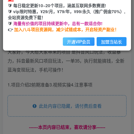
🔰 每日稳定更新10~20个项目，涵盖互联网多数赛道!
开通会员
🔰 vip限时特惠，¥29/月，¥79/年，¥99/永久（推广佣金70%）,
全站资源免费下载！
🔰
海量有价值的项目持续更新中，总有一款适合你!
👉
加入八斗项目资源网，减少试错成本，开启轻资产副业！
开通VIP会员
加盟当站长
大家好，今天给大家带来的项目 是抖音风口玩法，收益暴
力，抖音最新风口项目玩法，一单35，执行就能搞钱，全新
蓝海变现玩法，手机可操作！
1.项目介绍2前期准备3.视频实操4.注意事项
此处内容已隐藏，请付费后查看
------本页内容已结束，喜欢请分享------