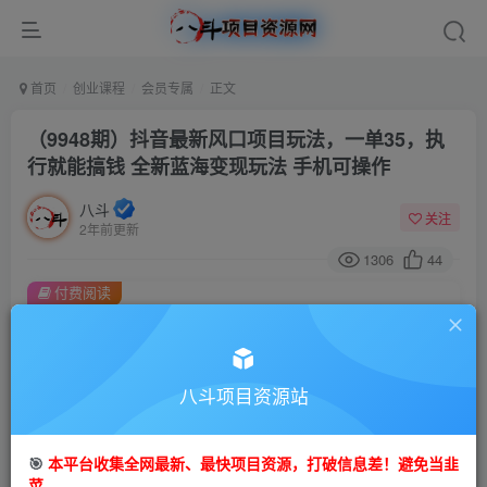
首页
创业课程
会员专属
正文
（9948期）抖音最新风口项目玩法，一单35，执
行就能搞钱 全新蓝海变现玩法 手机可操作
八斗
关注
2年前更新
1306
44
付费阅读
（9948期）抖音最新风口项目玩法，一单35，执行就能搞钱 全新蓝海变现玩法 手机可操作
此内容为付费阅读，请付费后查看
会员专属资源
八斗项目资源站
免费
会员
🎯
本平台收集全网最新、最快项目资源，打破信息差！避免当韭
您暂无购买权限，请先开通会员
菜。