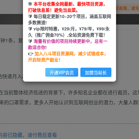
🎯
本平台收集全网最新、最快项目资源，
您暂无购买权限，请
打破信息差！避免当韭菜。
🔰 每日稳定更新10~20个项目，涵盖互联网
开通会员
多数赛道!
🔰 vip限时特惠，¥29/月，¥79/年，¥99/永
久（推广佣金70%）,全站资源免费下载！
🔰
海量有价值的项目持续更新中，总有一
款适合你!
👉
加入八斗项目资源网，减少试错成本，
开启轻资产副业！
开通VIP会员
加盟当站长
贴快速月入2W+。
利润。在当前整体经济低迷的背景下，许多知名企业都在进行裁员，
来的口罩需求，更多人开始认识到互联网创业的潜力，大量人群
内容已隐藏，请付费后查看