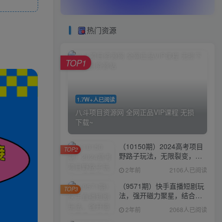
热门资源
TOP1
1.7W+人已阅读
八斗项目资源网 全网正品VIP课程 无损
下载~
（10150期）2024高考项目
TOP2
野路子玩法，无限裂变，最
高一天1W＋！
2年前
2106人已阅读
（9571期）快手直播短剧玩
TOP3
法，强开磁力聚星，结合多
种变现方式日入600+
2年前
2068人已阅读