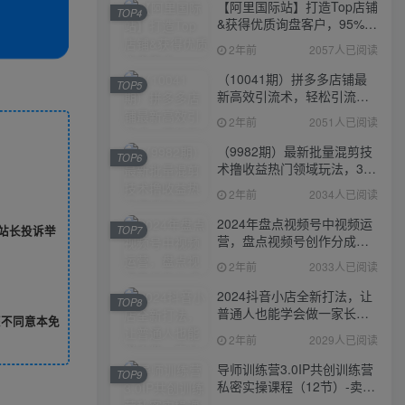
【阿里国际站】打造Top店铺
TOP4
&获得优质询盘客户，​95%的
国际站讲师不会说的运营技
2年前
2057人已阅读
巧
（10041期）拼多多店铺最
TOP5
新高效引流术，轻松引流
400+创业粉，精准日变现五
2年前
2051人已阅读
位数！
（9982期）最新批量混剪技
TOP6
术撸收益热门领域玩法，3分
钟一条原创视频，轻松日入
2年前
2034人已阅读
1000＋
2024年盘点视频号中视频运
站长投诉举
TOP7
营，盘点视频号创作分成计
划，快速过原创日入300+
2年前
2033人已阅读
2024抖音小店全新打法，让
TOP8
普通人也能学会做一家长久
您不同意本免
稳定赚钱的抖店
2年前
2029人已阅读
导师训练营3.0IP共创训练营
TOP9
私密实操课程（12节）-卖项
目的密码成功秘诀