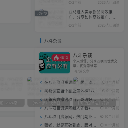
2年前
2026人已阅读
亚马逊大卖家新品高效推
TOP10
广，分享如何高效推广，打
造百万美金爆款单品
2年前
2025人已阅读
八斗杂谈
八斗杂谈
4813
个人感悟，分享互联网优秀文
章，优秀思维等
7篇文章
在八斗项目资源网上面，该看什么类型的赚钱项目
1个月前
问卷调查当个副业怎么样?八斗告诉你
9个月前
闲鱼官方撒钱项目，邀请好友领现金，单价1-8元，0成本可以当个小副业
10个月前
（10150期）2024高考项目野路子玩法，无限裂变，最高一天1W＋！
（9571期）快手直播短剧玩法，强开磁力聚星，结合多种变现方式日入600+
【阿里国际站】打造Top店铺&获得优质询盘客户，​95%的国际站讲师不会说的运营技巧
八斗项目资源网新人先看+领取【0撸小项目+互联网工具箱】
10个月前
八斗项目资源网，热门副业项目任你选，每日持续更新
10个月前
下一篇
赚钱，就是死磕到底，跟对人做对事。
10个月前