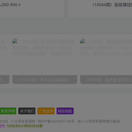
00-500＋
（10044期）偷偷赚
（9571期）快手直播短剧玩法，强开磁力聚星，结合多种变现方式日入600+
（10041期）拼多多店铺最新高效引流术，轻松引流400+创业粉，精准日变现五位数！
免责声明
-
关于我们
-
广告合作
-
网站地图
 2023 ·
八斗项目资源网
·
皖ICP备2025097190号
· 由八斗
项目资源网
强力驱动.
行:
1638天4小时35分55秒