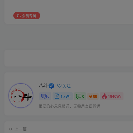
会员专属
八斗
关注
0
1.7W+
0
1840W+
55
相爱的心息息相通，无需用言语倾诉
上一篇