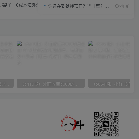
钱野路子，0成本海外淘金，无脑粘贴复制 稳定且超简单 适合副业兼职
你还在到处找项目？当韭菜？我靠项目资源网也能月如过万。
2年前
（9982期）最新批量混剪技术撸收益热门领域玩法，3分钟一条原创视频，轻松日入1000＋
（5419期）外面收费5000的曝光王TG飞机群发多功能脚本，号称日发十万条【脚本+教程】