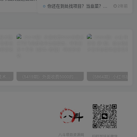
你还在到处找项目？当韭菜？我靠项目资源网也能月如过万。
2年前
（9982期）最新批量混剪技术撸收益热门领域玩法，3分钟一条原创视频，轻松日入1000＋
（5419期）外面收费5000的曝光王TG飞机群发多功能脚本，号称日发十万条【脚本+教程】
八斗项目资源网
扫码加站长微信