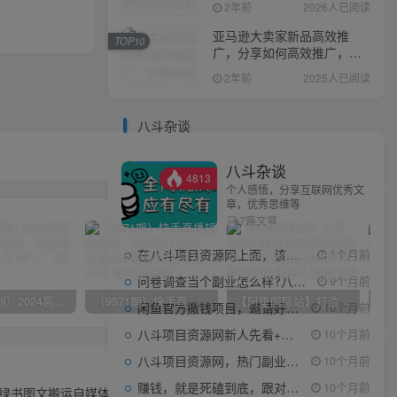
2年前
2026人已阅读
亚马逊大卖家新品高效推
TOP10
广，分享如何高效推广，打
造百万美金爆款单品
2年前
2025人已阅读
八斗杂谈
八斗杂谈
4813
个人感悟，分享互联网优秀文
章，优秀思维等
7篇文章
在八斗项目资源网上面，该看什么类型的赚钱项目
1个月前
问卷调查当个副业怎么样?八斗告诉你
9个月前
（10150期）2024高考项目野路子玩法，无限裂变，最高一天1W＋！
（9571期）快手直播短剧玩法，强开磁力聚星，结合多种变现方式日入600+
【阿里国际站】打造Top店铺&获得优质询盘客户，​95%的国际站讲师不会说的运营技巧
闲鱼官方撒钱项目，邀请好友领现金，单价1-8元，0成本可以当个小副业
10个月前
八斗项目资源网新人先看+领取【0撸小项目+互联网工具箱】
10个月前
八斗项目资源网，热门副业项目任你选，每日持续更新
10个月前
下一篇
赚钱，就是死磕到底，跟对人做对事。
10个月前
）小绿书图文搬运自媒体变现拆解课，从理论到实操一条龙拆解分享给你