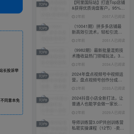
【阿里国际站】打造Top店铺
TOP4
&获得优质询盘客户，​95%的
国际站讲师不会说的运营技
2年前
2057人已阅读
巧
（10041期）拼多多店铺最
TOP5
新高效引流术，轻松引流
400+创业粉，精准日变现五
2年前
2051人已阅读
位数！
（9982期）最新批量混剪技
TOP6
术撸收益热门领域玩法，3分
钟一条原创视频，轻松日入
2年前
2034人已阅读
1000＋
站长投诉举
2024年盘点视频号中视频运
TOP7
营，盘点视频号创作分成计
划，快速过原创日入300+
2年前
2033人已阅读
2024抖音小店全新打法，让
您不同意本免
TOP8
普通人也能学会做一家长久
稳定赚钱的抖店
2年前
2029人已阅读
导师训练营3.0IP共创训练营
TOP9
私密实操课程（12节）-卖项
目的密码成功秘诀