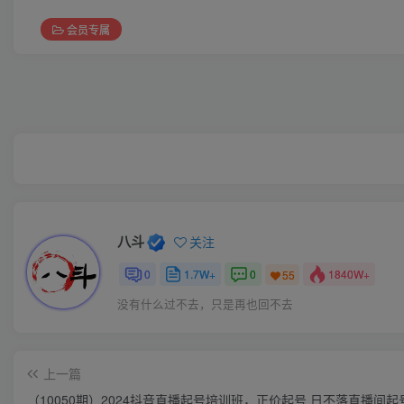
会员专属
八斗
关注
0
1.7W+
0
1840W+
55
没有什么过不去，只是再也回不去
上一篇
（10050期）2024抖音直播起号培训班，正价起号 日不落直播间起号