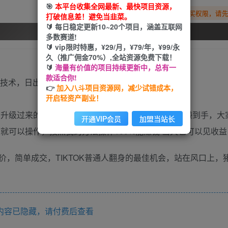
🎯
本平台收集全网最新、最快项目资源，
您暂无购买权限，请
打破信息差！避免当韭菜。
🔰 每日稳定更新10~20个项目，涵盖互联网
开通会员
多数赛道!
🔰 vip限时特惠，¥29/月，¥79/年，¥99/永
久（推广佣金70%）,全站资源免费下载！
🔰
海量有价值的项目持续更新中，总有一
款适合你!
👉
加入八斗项目资源网，减少试错成本，
开启轻资产副业！
目升级过来的，每天5分钟，轻轻松松的就能让你把钱赚到手，大
开通VIP会员
加盟当站长
就可以操作，按照我的方法操作100%能赚钱 当天也可以见收益
，简单成交，TIKTOK普通人翻身的最佳机会，站在风口上，
内容已隐藏，请付费后查看