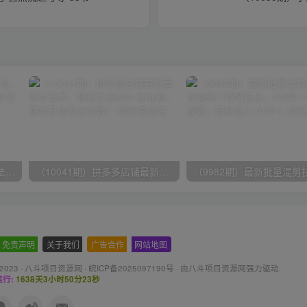
（9571期）快手直播短剧玩法，强开磁力聚星，结合多种变现方式日入600+
（10041期）拼多多店铺最新高效引流术，轻松引流400+创业粉，精准日变现五位数！
免责声明
-
关于我们
-
广告合作
-
网站地图
 2023 ·
八斗项目资源网
·
皖ICP备2025097190号
· 由八斗
项目资源网
强力驱动.
行:
1638天3小时50分23秒