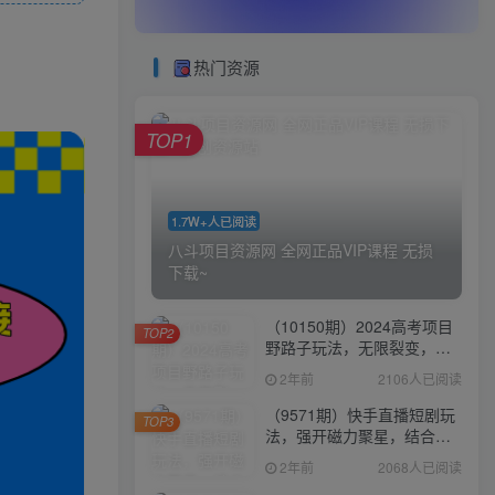
热门资源
TOP1
1.7W+人已阅读
八斗项目资源网 全网正品VIP课程 无损
下载~
（10150期）2024高考项目
TOP2
野路子玩法，无限裂变，最
高一天1W＋！
2年前
2106人已阅读
（9571期）快手直播短剧玩
TOP3
法，强开磁力聚星，结合多
种变现方式日入600+
2年前
2068人已阅读