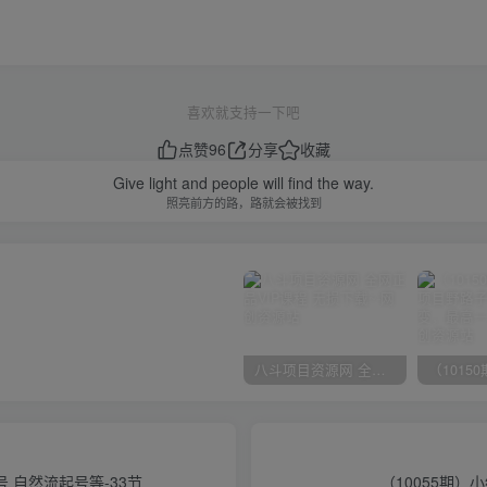
喜欢就支持一下吧
点赞
96
分享
收藏
Give light and people will find the way.
照亮前方的路，路就会被找到
八斗项目资源网 全网正品VIP课程 无损下载~
 自然流起号等-33节
（10055期