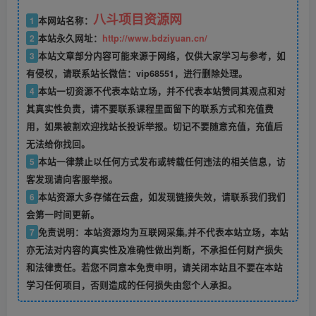
八斗项目资源网
1
本网站名称：
2
本站永久网址：
http://www.bdziyuan.cn/
3
本站文章部分内容可能来源于网络，仅供大家学习与参考，如
有侵权，请联系站长微信：vip68551，进行删除处理。
4
本站一切资源不代表本站立场，并不代表本站赞同其观点和对
其真实性负责，请不要联系课程里面留下的联系方式和充值费
用，如果被割欢迎找站长投诉举报。切记不要随意充值，充值后
无法给你找回。
5
本站一律禁止以任何方式发布或转载任何违法的相关信息，访
客发现请向客服举报。
6
本站资源大多存储在云盘，如发现链接失效，请联系我们我们
会第一时间更新。
7
免责说明：本站资源均为互联网采集,并不代表本站立场，本站
亦无法对内容的真实性及准确性做出判断，不承担任何财产损失
和法律责任。若您不同意本免责申明，请关闭本站且不要在本站
学习任何项目，否则造成的任何损失由您个人承担。