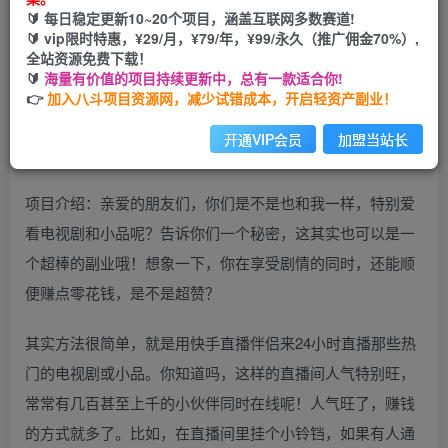
🔰 每日稳定更新10~20个项目，涵盖互联网多数赛道!
开通会员
🔰 vip限时特惠，¥29/月，¥79/年，¥99/永久（推广佣金70%）,
全站资源免费下载！
🔰
海量有价值的项目持续更新中，总有一款适合你!
👉
加入八斗项目资源网，减少试错成本，开启轻资产副业！
开通VIP会员
加盟当站长
项目介绍：亲爱的朋友们，你们是不是也和我一样，特别爱
看电视剧和小品呢？告诉你们一个秘密，这其实也可以是一
个超棒的副业哦！想象一下，你在享受剧情的同时，还能顺
便赚点零花钱，是不是超赞？
其实方法很简单，就是用快手直播伴侣来24小时直播那些热
门的电视剧或小品。你知道吗，这样的直播间人气特别旺，
常常有几百甚至上千的小伙伴同时在线呢！人气旺了，赚钱
的方式就多了。比如，在直播间里挂个小铃铛，如果有人通