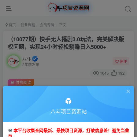
首页
创业课程
会员专属
正文
（10077期）快手无人播剧3.0玩法，完美解决版
权问题，实现24小时轻松躺赚日入5000+
八斗
关注
2年前发布
1045
192
付费阅读
（10077期）快手无人播剧3.0玩法，完美解决版权问题，实现24小时轻松躺赚日入5000+
此内容为付费阅读，请付费后查看
会员专属资源
八斗项目资源站
免费
会员
🎯
本平台收集全网最新、最快项目资源，打破信息差！避免当韭
您暂无购买权限，请先开通会员
菜。