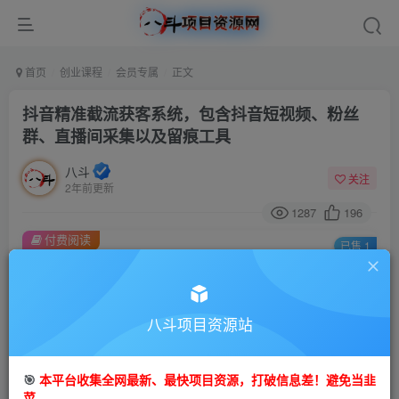
首页
创业课程
会员专属
正文
抖音精准截流获客系统，包含抖音短视频、粉丝
群、直播间采集以及留痕工具
八斗
关注
2年前更新
1287
196
付费阅读
已售 1
抖音精准截流获客系统，包含抖音短视频、粉丝群、直播间采集以及留痕工具
此内容为付费阅读，请付费后查看
9.9
八斗项目资源站
99
金币
金币
免费
会员
🎯
本平台收集全网最新、最快项目资源，打破信息差！避免当韭
立即购买
菜。