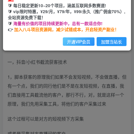
🔰 每日稳定更新10~20个项目，涵盖互联网多数赛道!
您当前未登录！建议登陆后购买，可保存购买订单
🔰 vip限时特惠，¥29/月，¥79/年，¥99/永久（推广佣金70%）,
全站资源免费下载！
🔰
海量有价值的项目持续更新中，总有一款适合你!
👉
加入八斗项目资源网，减少试错成本，开启轻资产副业！
开通VIP会员
加盟当站长
目前来说，对我们普通人做精准粉丝有三种方式
一，抖音/小红书截流获客技术
1，脚本获客的原理我们如果不会发短视频，不会做直播，但
有一个点，我们的同行他们是不是在发短视频，在直播，我
们直接用工具截流他的客户，那行不行，对，就是这样一个
原理，我们先用采集工具，将他们的客户采集过来
这个过程可以是对方的短视频下方采集
或者是采集对方直播间的客户