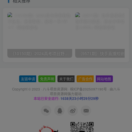
相关推荐
（10150期）2024高考项目野路子玩法，无限裂变，最高一天1W＋！
友链申请
-
免责声明
-
关于我们
-
广告合作
-
网站地图
Copyright © 2023 ·
八斗项目资源网
·
皖ICP备2025097190号
· 由八斗
项目资源网
强力驱动.
本站已安全运行:
1638天23小时29分29秒