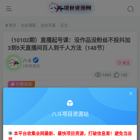
首页
创业课程
会员专属
正文
（10102期）直播起号课：没作品没粉丝不投抖加
3到5天直播间百人到千人方法（148节）
八斗
关注
2年前发布
1433
142
付费阅读
（10102期）直播起号课：没作品没粉丝不投抖加 3到5天直播间百人到千人方法（148节）
此内容为付费阅读，请付费后查看
会员专属资源
八斗项目资源站
免费
会员
🎯
本平台收集全网最新、最快项目资源，打破信息差！避免当韭
您暂无购买权限，请先开通会员
菜。