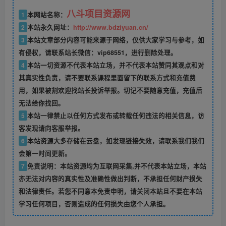
八斗项目资源网
1
本网站名称：
2
本站永久网址：
http://www.bdziyuan.cn/
3
本站文章部分内容可能来源于网络，仅供大家学习与参考，如
有侵权，请联系站长微信：vip68551，进行删除处理。
4
本站一切资源不代表本站立场，并不代表本站赞同其观点和对
其真实性负责，请不要联系课程里面留下的联系方式和充值费
用，如果被割欢迎找站长投诉举报。切记不要随意充值，充值后
无法给你找回。
5
本站一律禁止以任何方式发布或转载任何违法的相关信息，访
客发现请向客服举报。
6
本站资源大多存储在云盘，如发现链接失效，请联系我们我们
会第一时间更新。
7
免责说明：本站资源均为互联网采集,并不代表本站立场，本站
亦无法对内容的真实性及准确性做出判断，不承担任何财产损失
和法律责任。若您不同意本免责申明，请关闭本站且不要在本站
学习任何项目，否则造成的任何损失由您个人承担。