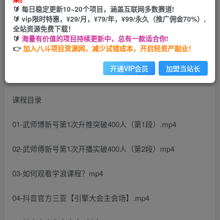
🔰 每日稳定更新10~20个项目，涵盖互联网多数赛道!
开通会员
🔰 vip限时特惠，¥29/月，¥79/年，¥99/永久（推广佣金70%）,
全站资源免费下载！
🔰
海量有价值的项目持续更新中，总有一款适合你!
👉
加入八斗项目资源网，减少试错成本，开启轻资产副业！
开通VIP会员
加盟当站长
课程目录
01-武师博新号第1次升推突破400人（第1段）.mp4
02-武师傅新号第1次开播实破400人（第2段）mp4
03-如何观看学浪课程？mp4
04-抖音官方三亚【引擎大会主会场】.mp4