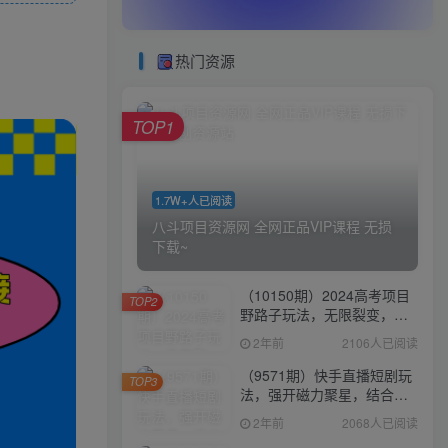
热门资源
TOP1
1.7W+人已阅读
八斗项目资源网 全网正品VIP课程 无损
下载~
（10150期）2024高考项目
TOP2
野路子玩法，无限裂变，最
高一天1W＋！
2年前
2106人已阅读
（9571期）快手直播短剧玩
TOP3
法，强开磁力聚星，结合多
种变现方式日入600+
2年前
2068人已阅读