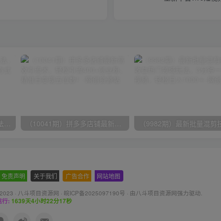
（9571期）快手直播短剧玩法，强开磁力聚星，结合多种变现方式日入600+
（10041期）拼多多店铺最新高效引流术，轻松引流400+创业粉，精准日变现五位数！
免责声明
-
关于我们
-
广告合作
-
网站地图
 2023 ·
八斗项目资源网
·
皖ICP备2025097190号
· 由八斗
项目资源网
强力驱动.
行:
1639天4小时22分18秒