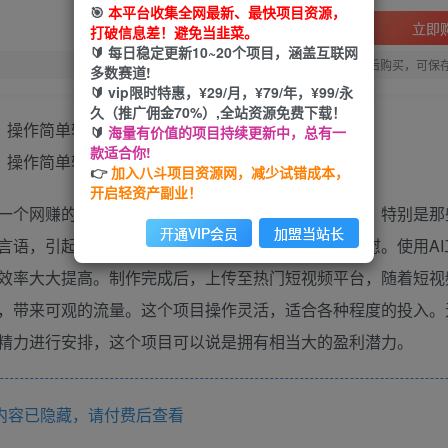
🎯
本平台收集全网最新、最快项目资源，
立即
打破信息差！避免当韭菜。
🔰 每日稳定更新10~20个项目，涵盖互联网
您当前未登录！建议登陆后购买，可保
多数赛道!
🔰 vip限时特惠，¥29/月，¥79/年，¥99/永
久（推广佣金70%）,全站资源免费下载！
🔰
海量有价值的项目持续更新中，总有一
款适合你!
👉
加入八斗项目资源网，减少试错成本，
开启轻资产副业！
一个网赚的新途径。这个项目专注于吸引中老年观众，特别是那
开通VIP会员
加盟当站长
言语，引起中老年用户的共鸣，带给他们心灵上的安慰。使用AI
效率大大提高。制作完成后，上传至热门短视频平台，随着短视
，带来可观的流量。这个项目操作灵活，适合各种程度的投入。
精力进行安排，这个项目可以说是拥有相当大的盈利潜力。
内容已隐藏，请付费后查看