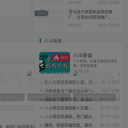
2年前
2026人已阅读
亚马逊大卖家新品高效推
TOP10
广，分享如何高效推广，打
造百万美金爆款单品
2年前
2025人已阅读
八斗杂谈
八斗杂谈
4829
个人感悟，分享互联网优秀文
章，优秀思维等
7篇文章
在八斗项目资源网上面，该看什么类型的赚钱项目
1个月前
问卷调查当个副业怎么样?八斗告诉你
9个月前
（10150期）2024高考项目野路子玩法，无限裂变，最高一天1W＋！
（9571期）快手直播短剧玩法，强开磁力聚星，结合多种变现方式日入600+
【阿里国际站】打造Top店铺&获得优质询盘客户，​95%的国际站讲师不会说的运营技巧
闲鱼官方撒钱项目，邀请好友领现金，单价1-8元，0成本可以当个小副业
10个月前
八斗项目资源网新人先看+领取【0撸小项目+互联网工具箱】
10个月前
八斗项目资源网，热门副业项目任你选，每日持续更新
10个月前
下一篇
赚钱，就是死磕到底，跟对人做对事。
10个月前
视频，新风口AI混剪无脑搬运，冷门风口当天见收益，7天撸了2300+了