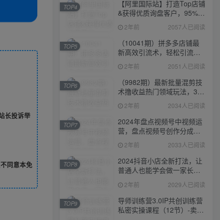
【阿里国际站】打造Top店铺
TOP4
&获得优质询盘客户，​95%的
国际站讲师不会说的运营技
2年前
2057人已阅读
巧
（10041期）拼多多店铺最
TOP5
新高效引流术，轻松引流
400+创业粉，精准日变现五
2年前
2051人已阅读
位数！
（9982期）最新批量混剪技
TOP6
术撸收益热门领域玩法，3分
钟一条原创视频，轻松日入
2年前
2034人已阅读
1000＋
站长投诉举
2024年盘点视频号中视频运
TOP7
营，盘点视频号创作分成计
划，快速过原创日入300+
2年前
2033人已阅读
2024抖音小店全新打法，让
您不同意本免
TOP8
普通人也能学会做一家长久
稳定赚钱的抖店
2年前
2029人已阅读
导师训练营3.0IP共创训练营
TOP9
私密实操课程（12节）-卖项
目的密码成功秘诀