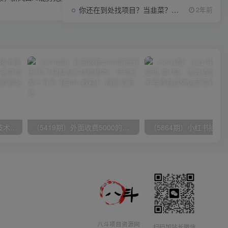
你还在到处找项目？当韭菜？我靠项目资源网也能月如过万。
2年前
（9982期）最新批量混剪技术撸收益热门领域玩法，3分钟一条原创视频，轻松日入1000＋
（5419期）外面收费5000的曝光王TG飞机群发多功能脚本，号称日发十万条【脚本+教程】
八斗项目资源网
扫码加站长微信