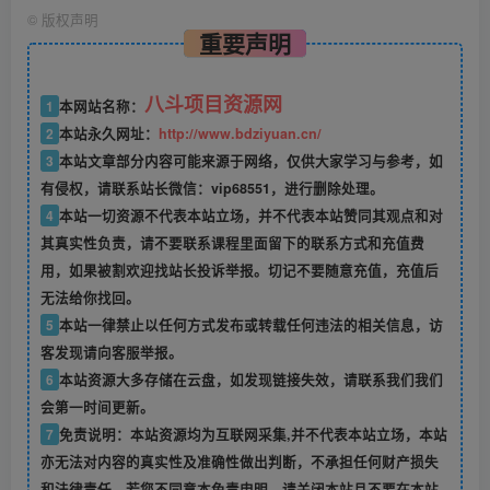
©
版权声明
重要声明
八斗项目资源网
1
本网站名称：
2
本站永久网址：
http://www.bdziyuan.cn/
3
本站文章部分内容可能来源于网络，仅供大家学习与参考，如
有侵权，请联系站长微信：vip68551，进行删除处理。
4
本站一切资源不代表本站立场，并不代表本站赞同其观点和对
其真实性负责，请不要联系课程里面留下的联系方式和充值费
用，如果被割欢迎找站长投诉举报。切记不要随意充值，充值后
无法给你找回。
5
本站一律禁止以任何方式发布或转载任何违法的相关信息，访
客发现请向客服举报。
6
本站资源大多存储在云盘，如发现链接失效，请联系我们我们
会第一时间更新。
7
免责说明：本站资源均为互联网采集,并不代表本站立场，本站
亦无法对内容的真实性及准确性做出判断，不承担任何财产损失
和法律责任。若您不同意本免责申明，请关闭本站且不要在本站