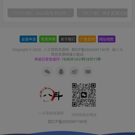
（10150期）2024高考项目野路子玩法，无限裂变，最高一天1W＋！
友链申请
-
免责声明
-
关于我们
-
广告合作
-
网站地图
Copyright © 2023 ·
八斗项目资源网
·
皖ICP备2025097190号
· 由八斗
项目资源网
强力驱动.
本站已安全运行:
1638天10小时18分11秒
八斗项目资源网
扫码加站长微信
皖ICP备2025097190号