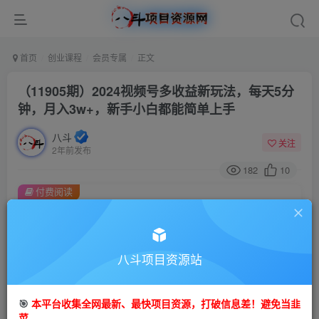
首页
创业课程
会员专属
正文
（11905期）2024视频号多收益新玩法，每天5分
钟，月入3w+，新手小白都能简单上手
八斗
关注
2年前发布
182
10
付费阅读
（11905期）2024视频号多收益新玩法，每天5分钟，月入3w+，新手小白都能简单上手
此内容为付费阅读，请付费后查看
会员专属资源
八斗项目资源站
免费
会员
🎯
本平台收集全网最新、最快项目资源，打破信息差！避免当韭
您暂无购买权限，请先开通会员
菜。