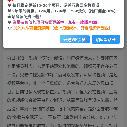
🔰 每日稳定更新10~20个项目，涵盖互联网多数赛道!
开通会员
🔰 vip限时特惠，¥29/月，¥79/年，¥99/永久（推广佣金70%）,
全站资源免费下载！
🔰
海量有价值的项目持续更新中，总有一款适合你!
👉
加入八斗项目资源网，减少试错成本，开启轻资产副业！
开通VIP会员
加盟当站长
项目介绍：视频号依托于微信，用户群体庞大，只要你的内
容足够吸引人，它是不缺观众和流量的。视频号不存在养号
一说，只要你视频制作好了就可以发布，可以说视频号是短
视频平台中，唯一个门槛低的、适合普通人入局的风口项
目。目前很多人现在都在入局视频号，但大家在视频号上发
的视频经常会被平台判定搬运，从而导致账号没有流量，然
后没有拿到一分钱的收益。接下来的内容，是外面要收2980
的“多收益变现玩法”，不仅可以拿到创作者分成计划、广告
收益和橱窗带货收益，而且制作的视频条条原创，对于视频