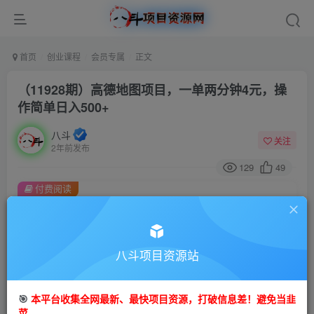
首页
创业课程
会员专属
正文
（11928期）高德地图项目，一单两分钟4元，操
作简单日入500+
八斗
关注
2年前发布
129
49
付费阅读
（11928期）高德地图项目，一单两分钟4元，操作简单日入500+
此内容为付费阅读，请付费后查看
会员专属资源
八斗项目资源站
免费
会员
🎯
本平台收集全网最新、最快项目资源，打破信息差！避免当韭
您暂无购买权限，请先开通会员
菜。