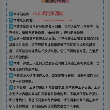
八斗项目资源网
1
本网站名称：
2
本站永久网址：
http://www.bdziyuan.cn/
3
本站文章部分内容可能来源于网络，仅供大家学习与参考，如
有侵权，请联系站长微信：vip68551，进行删除处理。
4
本站一切资源不代表本站立场，并不代表本站赞同其观点和对
其真实性负责，请不要联系课程里面留下的联系方式和充值费
用，如果被割欢迎找站长投诉举报。切记不要随意充值，充值后
无法给你找回。
5
本站一律禁止以任何方式发布或转载任何违法的相关信息，访
客发现请向客服举报。
6
本站资源大多存储在云盘，如发现链接失效，请联系我们我们
会第一时间更新。
7
免责说明：本站资源均为互联网采集,并不代表本站立场，本站
亦无法对内容的真实性及准确性做出判断，不承担任何财产损失
和法律责任。若您不同意本免责申明，请关闭本站且不要在本站
学习任何项目，否则造成的任何损失由您个人承担。