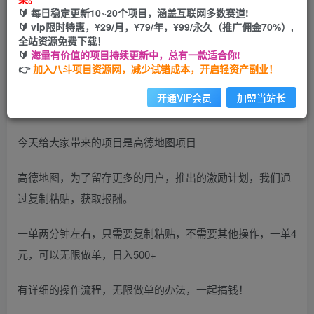
🔰 每日稳定更新10~20个项目，涵盖互联网多数赛道!
开通会员
🔰 vip限时特惠，¥29/月，¥79/年，¥99/永久（推广佣金70%）,
全站资源免费下载！
🔰
海量有价值的项目持续更新中，总有一款适合你!
👉
加入八斗项目资源网，减少试错成本，开启轻资产副业！
开通VIP会员
加盟当站长
今天给大家带来的项目是高德地图项目
高德地图，为了留存更多的用户，推出的激励计划，我们通
过复制粘贴，获取报酬。
一单两分钟左右，只需要复制粘贴，不需要其他操作，一单4
元，可以无限做单，日入500+
有详细的操作流程，无限做单的办法，一起搞钱！