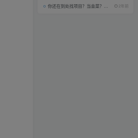
你还在到处找项目？当韭菜？我靠项目资源网也能月如过万。
2年前