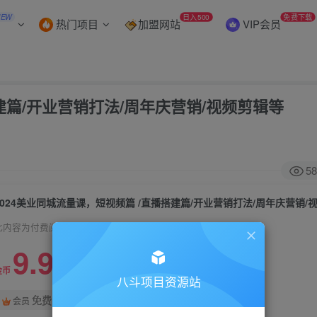
NEW
日入500
免费下载
热门项目
加盟网站
VIP会员
建篇/开业营销打法/周年庆营销/视频剪辑等
58
2024美业同城流量课，短视频篇 /直播搭建篇/开业营销打法/周年庆营销/
此内容为付费阅读，请付费后查看
9.9
99
金币
金币
八斗项目资源站
免费
会员