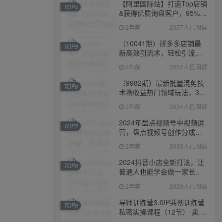
【阿里国际站】打造Top店铺
TOP4
&获得优质询盘客户，​95%的
国际站讲师不会说的运营技
2年前
2057人已阅读
巧
（10041期）拼多多店铺最
TOP5
新高效引流术，轻松引流
400+创业粉，精准日变现五
2年前
2051人已阅读
位数！
（9982期）最新批量混剪技
TOP6
术撸收益热门领域玩法，3分
钟一条原创视频，轻松日入
2年前
2034人已阅读
1000＋
2024年盘点视频号中视频运
TOP7
营，盘点视频号创作分成计
划，快速过原创日入300+
2年前
2033人已阅读
2024抖音小店全新打法，让
TOP8
普通人也能学会做一家长久
稳定赚钱的抖店
2年前
2029人已阅读
导师训练营3.0IP共创训练营
TOP9
私密实操课程（12节）-卖项
目的密码成功秘诀