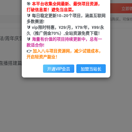
🎯
本平台收集全网最新、最快项目资源，
立即
打破信息差！避免当韭菜。
🔰 每日稳定更新10~20个项目，涵盖互联网
您当前未登录！建议登陆后购买，可保
多数赛道!
🔰 vip限时特惠，¥29/月，¥79/年，¥99/永
久（推广佣金70%）,全站资源免费下载！
打法/周年庆营销/视频剪辑等
🔰
海量有价值的项目持续更新中，总有一
款适合你!
👉
加入八斗项目资源网，减少试错成本，
开启轻资产副业！
开通VIP会员
加盟当站长