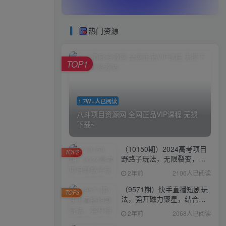
热门资源
TOP1
1.7W+人已阅读
八斗项目资源网 全网正品VIP课程 无损
下载~
（10150期）2024高考项目
TOP2
野路子玩法，无限裂变，最
高一天1W＋！
2年前
2106人已阅读
（9571期）快手直播短剧玩
TOP3
法，强开磁力聚星，结合多
种变现方式日入600+
2年前
2068人已阅读