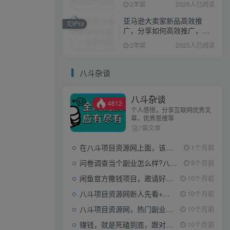
2年前
2026人已阅读
亚马逊大卖家新品高效推
TOP10
广，分享如何高效推广，打
造百万美金爆款单品
2年前
2025人已阅读
八斗杂谈
八斗杂谈
4812
个人感悟，分享互联网优秀文
章，优秀思维等
7篇文章
在八斗项目资源网上面，该看什么类型的赚钱项目
1个月前
问卷调查当个副业怎么样?八斗告诉你
9个月前
闲鱼官方撒钱项目，邀请好友领现金，单价1-8元，0成本可以当个小副业
10个月前
八斗项目资源网新人先看+领取【0撸小项目+互联网工具箱】
10个月前
八斗项目资源网，热门副业项目任你选，每日持续更新
10个月前
赚钱，就是死磕到底，跟对人做对事。
10个月前