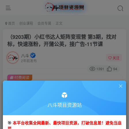
首页
创业课程
会员专属
正文
（9203期）小红书达人矩阵变现营 第3期，找对
标，快速涨粉，开蒲公英，接广告-11节课
八斗
关注
2年前发布
1391
94
付费阅读
（9203期）小红书达人矩阵变现营 第3期，找对标，快速涨粉，开蒲公英，接广告-11节课
此内容为付费阅读，请付费后查看
会员专属资源
八斗项目资源站
免费
会员
🎯
本平台收集全网最新、最快项目资源，打破信息差！避免当韭
您暂无购买权限，请先开通会员
菜。