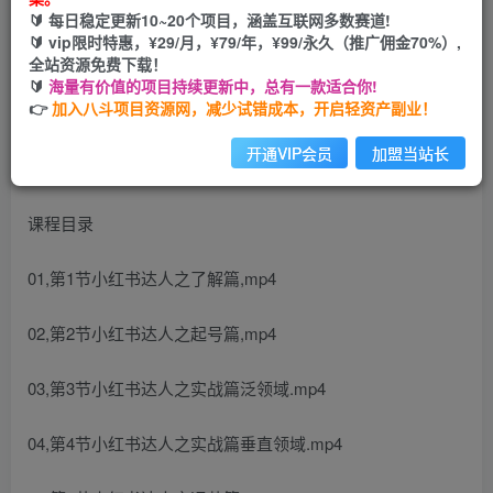
🔰 每日稳定更新10~20个项目，涵盖互联网多数赛道!
开通会员
🔰 vip限时特惠，¥29/月，¥79/年，¥99/永久（推广佣金70%）,
全站资源免费下载！
🔰
海量有价值的项目持续更新中，总有一款适合你!
👉
加入八斗项目资源网，减少试错成本，开启轻资产副业！
开通VIP会员
加盟当站长
课程目录
01,第1节小红书达人之了解篇,mp4
02,第2节小红书达人之起号篇,mp4
03,第3节小红书达人之实战篇泛领域.mp4
04,第4节小红书达人之实战篇垂直领域.mp4