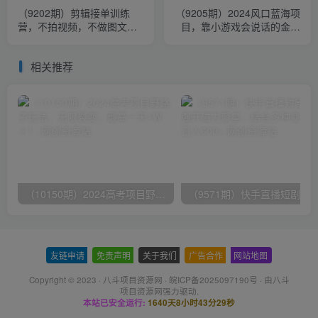
（9202期）剪辑接单训练
（9205期）2024风口蓝海项
营，不拍视频，不做图文，
目，靠小游戏会说话的金杰
适合所有人，日入3000+
猫，抖音无人直播两场
6200+，礼…
相关推荐
（10150期）2024高考项目野路子玩法，无限裂变，最高一天1W＋！
友链申请
-
免责声明
-
关于我们
-
广告合作
-
网站地图
Copyright © 2023 ·
八斗项目资源网
·
皖ICP备2025097190号
· 由八斗
项目资源网
强力驱动.
本站已安全运行:
1640天8小时43分30秒