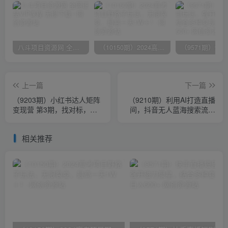
八斗项目资源网 全网正品VIP课程 无损下载~
（10150期）2024高考项目野路子玩法，无限裂变，最高一天1W＋！
上一篇
下一篇
（9203期）小红书达人矩阵
（9210期）利用AI打造直播
变现营 第3期，找对标，快
间，抖音无人蓝海搜索流，
速涨粉，开蒲公英，接广
高效矩阵0封号稳定日入
告-11节课
3000
相关推荐