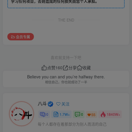
学习任何项目，否则造成的任何损失由您个人承担。
THE END
会员专属
喜欢就支持一下吧
点赞
160
分享
收藏
Believe you can and you’re halfway there.
相信自己，你也就成功了一半
八斗
关注
0
1.7W+
0
1840W+
55
每个人都存在着那部分为别人而活的自己