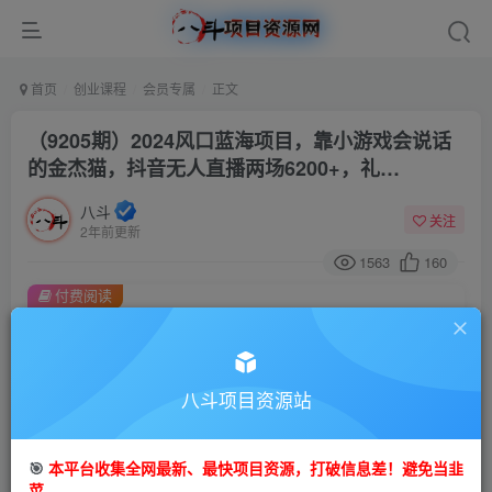
首页
创业课程
会员专属
正文
（9205期）2024风口蓝海项目，靠小游戏会说话
的金杰猫，抖音无人直播两场6200+，礼…
八斗
关注
2年前更新
1563
160
付费阅读
（9205期）2024风口蓝海项目，靠小游戏会说话的金杰猫，抖音无人直播两场6200+，礼…
此内容为付费阅读，请付费后查看
会员专属资源
八斗项目资源站
免费
会员
🎯
本平台收集全网最新、最快项目资源，打破信息差！避免当韭
您暂无购买权限，请先开通会员
菜。