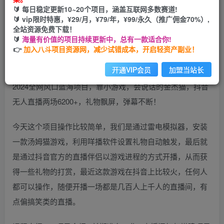
🔰 每日稳定更新10~20个项目，涵盖互联网多数赛道!
开通会员
🔰 vip限时特惠，¥29/月，¥79/年，¥99/永久（推广佣金70%）,
全站资源免费下载！
🔰
海量有价值的项目持续更新中，总有一款适合你!
👉
加入八斗项目资源网，减少试错成本，开启轻资产副业！
开通VIP会员
加盟当站长
2024全网风口蓝海项目，靠小游戏，会说话的金杰猫，抖音
无人直播两场6200+，礼物飘屏，弹幕不断！
今天这个项目操作比较简单，我们是通过雷电模拟器，安装
一款汤姆猫游戏，利用咩播软件设置礼物自动触发，最后就
是通过抖音官方的直播伴侣以游戏进程的方式开播，从而获
得一些礼物的打赏，最近这款游戏在抖音上比较火，任何人
都可以操作，随便开播一场都是几百人上千人的直播间，有
点偏搞笑类的直播。