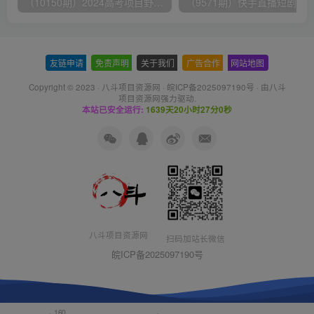
（10150期）2024高考项目野路子玩法，无限裂变，最高一天1W＋！
友链申请
-
免责声明
-
关于我们
-
广告合作
-
网站地图
Copyright © 2023 ·
八斗项目资源网
·
皖ICP备2025097190号
· 由八斗
项目资源网
强力驱动.
本站已安全运行:
1639天20小时27分0秒
八斗项目资源网
扫码加站长微信
皖ICP备2025097190号
160