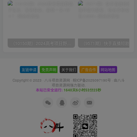
（10150期）2024高考项目野路子玩法，无限裂变，最高一天1W＋！
友链申请
-
免责声明
-
关于我们
-
广告合作
-
网站地图
Copyright © 2023 ·
八斗项目资源网
·
皖ICP备2025097190号
· 由八斗
项目资源网
强力驱动.
本站已安全运行:
1640天6小时53分23秒