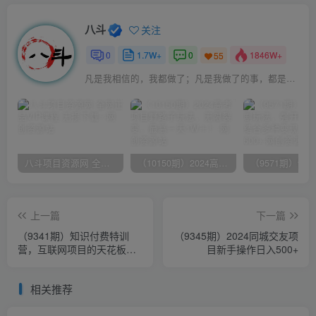
八斗
关注
0
1.7W+
0
1846W+
55
凡是我相信的，我都做了；凡是我做了的事，都是全身心地投入去做的
八斗项目资源网 全网正品VIP课程 无损下载~
（10150期）2024高考项目野路子玩法，无限裂变，最高一天1W＋！
上一篇
下一篇
（9341期）知识付费特训
（9345期）2024同城交友项
营，互联网项目的天花板，
目新手操作日入500+
没有之一，小白轻轻松松月
入三万+
相关推荐