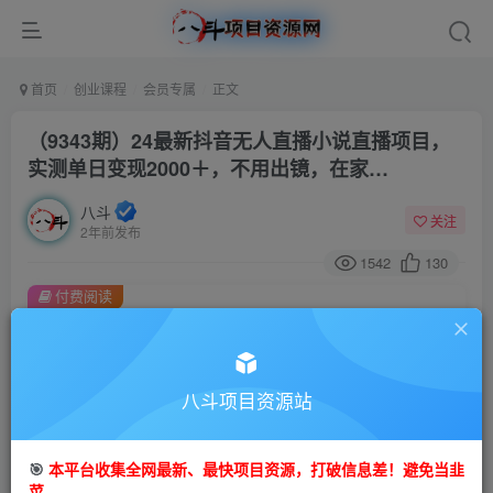
首页
创业课程
会员专属
正文
（9343期）24最新抖音无人直播小说直播项目，
实测单日变现2000＋，不用出镜，在家…
八斗
关注
2年前发布
1542
130
付费阅读
（9343期）24最新抖音无人直播小说直播项目，实测单日变现2000＋，不用出镜，在家…
此内容为付费阅读，请付费后查看
会员专属资源
八斗项目资源站
免费
会员
🎯
本平台收集全网最新、最快项目资源，打破信息差！避免当韭
您暂无购买权限，请先开通会员
菜。