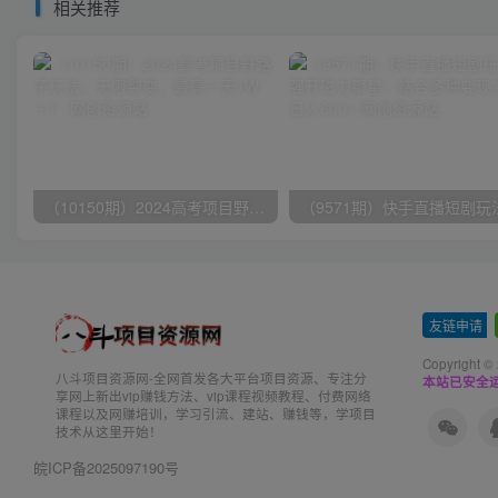
相关推荐
（10150期）2024高考项目野路子玩法，无限裂变，最高一天1W＋！
友链申请
-
Copyright ©
八斗项目资源网-全网首发各大平台项目资源、专注分
本站已安全运
享网上新出vip赚钱方法、vip课程视频教程、付费网络
课程以及网赚培训，学习引流、建站、赚钱等，学项目
技术从这里开始！
皖ICP备2025097190号