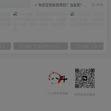
你还在到处找项目？当韭菜？我靠项目资源网也能月如过万。
2年前
（9982期）最新批量混剪技术撸收益热门领域玩法，3分钟一条原创视频，轻松日入1000＋
（5419期）外面收费5000的曝光王TG飞机群发多功能脚本，号称日发十万条【脚本+教程】
八斗项目资源网
扫码加站长微信