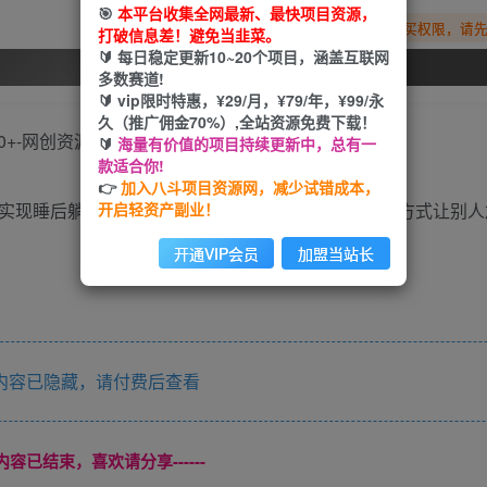
🎯
本平台收集全网最新、最快项目资源，
您暂无购买权限，请
打破信息差！避免当韭菜。
🔰 每日稳定更新10~20个项目，涵盖互联网
开通会员
多数赛道!
🔰 vip限时特惠，¥29/月，¥79/年，¥99/永
久（推广佣金70%）,全站资源免费下载！
🔰
海量有价值的项目持续更新中，总有一
款适合你!
👉
加入八斗项目资源网，减少试错成本，
开启轻资产副业！
口实现睡后躺赚！我们通过创建全国同城群通过引流的方式让别人
开通VIP会员
加盟当站长
内容已隐藏，请付费后查看
本页内容已结束，喜欢请分享------