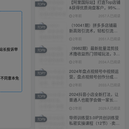
【阿里国际站】打造Top店铺
TOP4
&获得优质询盘客户，​95%的
国际站讲师不会说的运营技
2年前
2057人已阅读
巧
（10041期）拼多多店铺最
TOP5
新高效引流术，轻松引流
400+创业粉，精准日变现五
2年前
2051人已阅读
位数！
（9982期）最新批量混剪技
站长投诉举
TOP6
术撸收益热门领域玩法，3分
钟一条原创视频，轻松日入
2年前
2034人已阅读
1000＋
2024年盘点视频号中视频运
TOP7
营，盘点视频号创作分成计
您不同意本免
划，快速过原创日入300+
2年前
2033人已阅读
2024抖音小店全新打法，让
TOP8
普通人也能学会做一家长久
稳定赚钱的抖店
2年前
2029人已阅读
导师训练营3.0IP共创训练营
TOP9
私密实操课程（12节）-卖项
目的密码成功秘诀