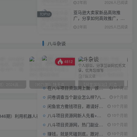
2年前
2026人已阅读
亚马逊大卖家新品高效推
TOP10
广，分享如何高效推广，打
造百万美金爆款单品
2年前
2025人已阅读
八斗杂谈
八斗杂谈
4812
个人感悟，分享互联网优秀文
章，优秀思维等
7篇文章
（10150期）2024高考项目野路子玩法，无限裂变，最高一天1W＋！
（9571期）快手直播短剧玩法，强开磁力聚星，结合多种变现方式日入600+
【阿里国际站】打造Top店铺&获得优质询盘客户，​95%的国际站讲师不会说的运营技巧
在八斗项目资源网上面，该看什么类型的赚钱项目
1个月前
问卷调查当个副业怎么样?八斗告诉你
9个月前
闲鱼官方撒钱项目，邀请好友领现金，单价1-8元，0成本可以当个小副业
10个月前
下一篇
八斗项目资源网新人先看+领取【0撸小项目+互联网工具箱】
10个月前
346期）利用机器人视频掘金月赚12000+，有手就会落地保姆级教程
八斗项目资源网，热门副业项目任你选，每日持续更新
10个月前
赚钱，就是死磕到底，跟对人做对事。
10个月前