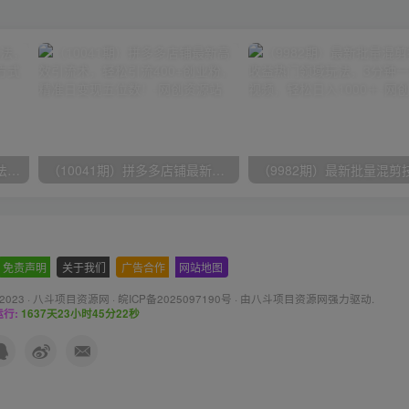
（9571期）快手直播短剧玩法，强开磁力聚星，结合多种变现方式日入600+
（10041期）拼多多店铺最新高效引流术，轻松引流400+创业粉，精准日变现五位数！
免责声明
-
关于我们
-
广告合作
-
网站地图
 2023 ·
八斗项目资源网
·
皖ICP备2025097190号
· 由八斗
项目资源网
强力驱动.
行:
1637天23小时45分22秒