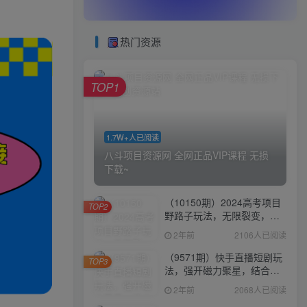
热门资源
TOP1
1.7W+人已阅读
八斗项目资源网 全网正品VIP课程 无损
下载~
（10150期）2024高考项目
TOP2
野路子玩法，无限裂变，最
高一天1W＋！
2年前
2106人已阅读
（9571期）快手直播短剧玩
TOP3
法，强开磁力聚星，结合多
种变现方式日入600+
2年前
2068人已阅读