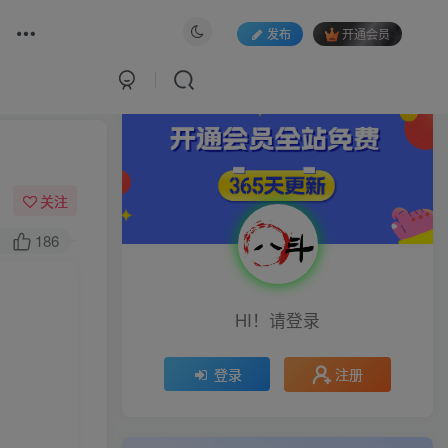
发布
开通会员
关注
186
HI！请登录
注册
登录