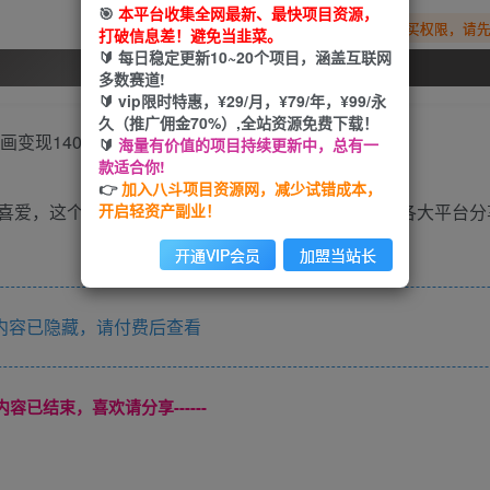
🎯
本平台收集全网最新、最快项目资源，
您暂无购买权限，请
打破信息差！避免当韭菜。
🔰 每日稳定更新10~20个项目，涵盖互联网
开通会员
多数赛道!
🔰 vip限时特惠，¥29/月，¥79/年，¥99/永
久（推广佣金70%）,全站资源免费下载！
🔰
海量有价值的项目持续更新中，总有一
款适合你!
👉
加入八斗项目资源网，减少试错成本，
开启轻资产副业！
喜爱，这个赛道也比较小众，早入场就能早布局，在各大平台分
开通VIP会员
加盟当站长
内容已隐藏，请付费后查看
本页内容已结束，喜欢请分享------