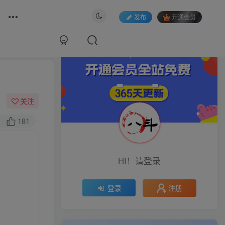
发布
开通会员
关注
181
HI！请登录
注册
登录