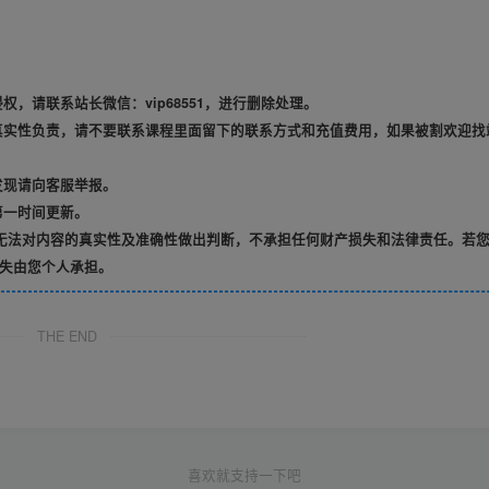
，请联系站长微信：vip68551，进行删除处理。
真实性负责，请不要联系课程里面留下的联系方式和充值费用，如果被割欢迎找
发现请向客服举报。
第一时间更新。
无法对内容的真实性及准确性做出判断，不承担任何财产损失和法律责任。若
失由您个人承担。
THE END
喜欢就支持一下吧