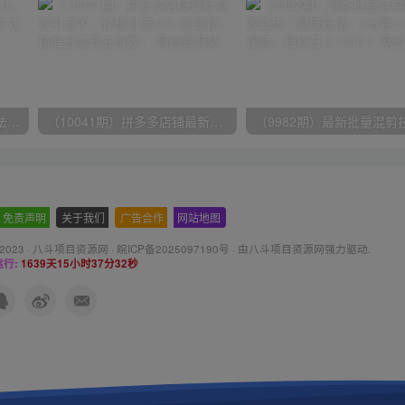
（9571期）快手直播短剧玩法，强开磁力聚星，结合多种变现方式日入600+
（10041期）拼多多店铺最新高效引流术，轻松引流400+创业粉，精准日变现五位数！
免责声明
-
关于我们
-
广告合作
-
网站地图
 2023 ·
八斗项目资源网
·
皖ICP备2025097190号
· 由八斗
项目资源网
强力驱动.
行:
1639天15小时37分32秒