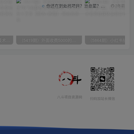
你还在到处找项目？当韭菜？我靠项目资源网也能月如过万。
2年前
（9982期）最新批量混剪技术撸收益热门领域玩法，3分钟一条原创视频，轻松日入1000＋
（5419期）外面收费5000的曝光王TG飞机群发多功能脚本，号称日发十万条【脚本+教程】
八斗项目资源网
扫码加站长微信