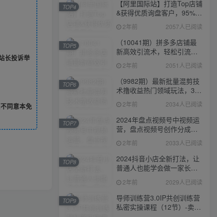
【阿里国际站】打造Top店铺
TOP4
&获得优质询盘客户，​95%的
国际站讲师不会说的运营技
2年前
2057人已阅读
巧
（10041期）拼多多店铺最
TOP5
新高效引流术，轻松引流
站长投诉举
400+创业粉，精准日变现五
2年前
2051人已阅读
位数！
（9982期）最新批量混剪技
TOP6
术撸收益热门领域玩法，3分
钟一条原创视频，轻松日入
2年前
2034人已阅读
您不同意本免
1000＋
2024年盘点视频号中视频运
TOP7
营，盘点视频号创作分成计
划，快速过原创日入300+
2年前
2033人已阅读
2024抖音小店全新打法，让
TOP8
普通人也能学会做一家长久
稳定赚钱的抖店
2年前
2029人已阅读
导师训练营3.0IP共创训练营
TOP9
私密实操课程（12节）-卖项
目的密码成功秘诀