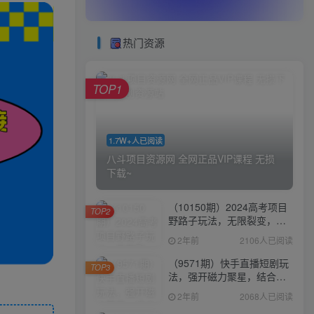
热门资源
TOP1
1.7W+人已阅读
八斗项目资源网 全网正品VIP课程 无损
下载~
（10150期）2024高考项目
TOP2
野路子玩法，无限裂变，最
高一天1W＋！
2年前
2106人已阅读
（9571期）快手直播短剧玩
TOP3
法，强开磁力聚星，结合多
种变现方式日入600+
2年前
2068人已阅读