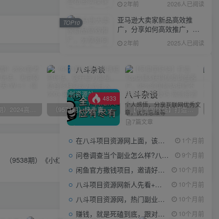
2年前
2026人已阅读
亚马逊大卖家新品高效推
TOP10
广，分享如何高效推广，打
造百万美金爆款单品
2年前
2025人已阅读
八斗杂谈
八斗杂谈
4833
个人感悟，分享互联网优秀文
（10150期）2024高考项目野路子玩法，无限裂变，最高一天1W＋！
（9571期）快手直播短剧玩法，强开磁力聚星，结合多种变现方式日入600+
【阿里国际站】打造Top店铺&获得优质询盘客户，​95%的国际站讲师不会说的运营技巧
章，优秀思维等
7篇文章
在八斗项目资源网上面，该看什么类型的赚钱项目
1个月前
下一篇
问卷调查当个副业怎么样?八斗告诉你
9个月前
（9538期）《小红书图文矩阵引流法》 10分钟-条 ，一天引流50+
闲鱼官方撒钱项目，邀请好友领现金，单价1-8元，0成本可以当个小副业
10个月前
八斗项目资源网新人先看+领取【0撸小项目+互联网工具箱】
10个月前
八斗项目资源网，热门副业项目任你选，每日持续更新
10个月前
赚钱，就是死磕到底，跟对人做对事。
10个月前