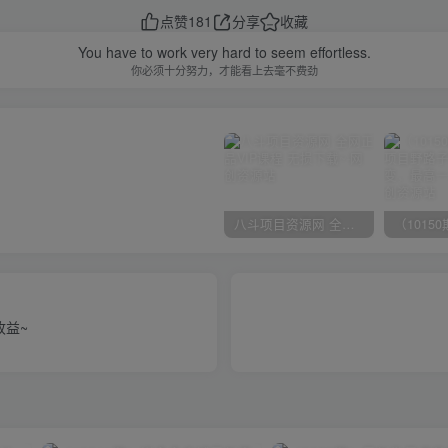
点赞
181
分享
收藏
You have to work very hard to seem effortless.
你必须十分努力，才能看上去毫不费劲
八斗项目资源网 全网正品VIP课程 无损下载~
收益~