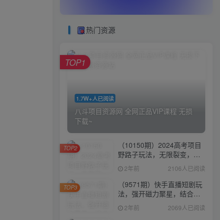
热门资源
TOP1
1.7W+人已阅读
八斗项目资源网 全网正品VIP课程 无损
下载~
（10150期）2024高考项目
TOP2
野路子玩法，无限裂变，最
高一天1W＋！
2年前
2106人已阅读
（9571期）快手直播短剧玩
TOP3
法，强开磁力聚星，结合多
种变现方式日入600+
2年前
2069人已阅读