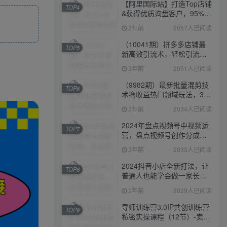
【阿里国际站】打造Top店铺
TOP4
&获得优质询盘客户，​95%的
国际站讲师不会说的运营技
2年前
2057人已阅读
巧
（10041期）拼多多店铺最
TOP5
新高效引流术，轻松引流
400+创业粉，精准日变现五
2年前
2051人已阅读
位数！
（9982期）最新批量混剪技
TOP6
术撸收益热门领域玩法，3分
钟一条原创视频，轻松日入
2年前
2034人已阅读
1000＋
2024年盘点视频号中视频运
TOP7
营，盘点视频号创作分成计
划，快速过原创日入300+
2年前
2033人已阅读
2024抖音小店全新打法，让
TOP8
普通人也能学会做一家长久
稳定赚钱的抖店
2年前
2029人已阅读
导师训练营3.0IP共创训练营
TOP9
私密实操课程（12节）-卖项
目的密码成功秘诀