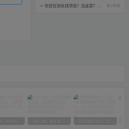
你还在到处找项目？当韭菜？我靠项目资源网也能月如过万。
2年前
（10150期）2024高考项目野路子玩法，无限裂变，最高一天1W＋！
（9571期）快手直播短剧玩法，强开磁力聚星，结合多种变现方式日入600+
【阿里国际站】打造Top店铺&获得优质询盘客户，​95%的国际站讲师不会说的运营技巧