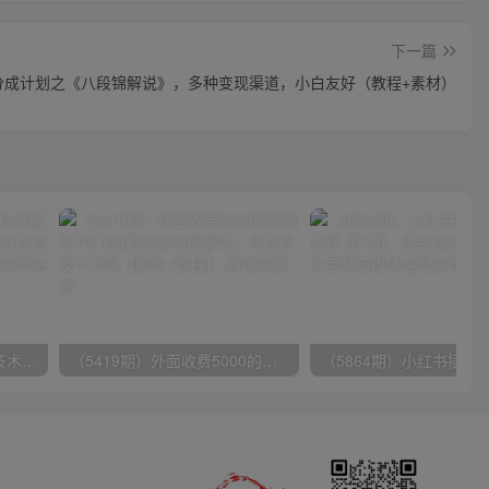
下一篇
号分成计划之《八段锦解说》，多种变现渠道，小白友好（教程+素材）
（9982期）最新批量混剪技术撸收益热门领域玩法，3分钟一条原创视频，轻松日入1000＋
（5419期）外面收费5000的曝光王TG飞机群发多功能脚本，号称日发十万条【脚本+教程】