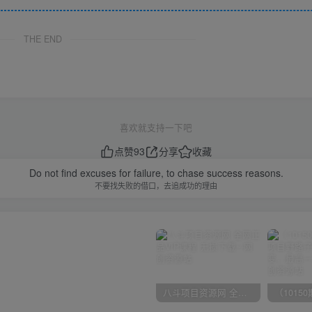
THE END
喜欢就支持一下吧
点赞
93
分享
收藏
Do not find excuses for failure, to chase success reasons.
不要找失败的借口，去追成功的理由
八斗项目资源网 全网正品VIP课程 无损下载~