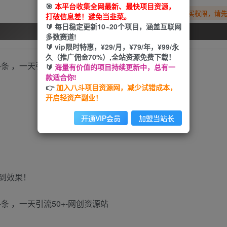
🎯
本平台收集全网最新、最快项目资源，
您暂无购买权限，请
打破信息差！避免当韭菜。
🔰 每日稳定更新10~20个项目，涵盖互联网
开通会员
多数赛道!
🔰 vip限时特惠，¥29/月，¥79/年，¥99/永
久（推广佣金70%）,全站资源免费下载！
🔰
海量有价值的项目持续更新中，总有一
款适合你!
👉
加入八斗项目资源网，减少试错成本，
开启轻资产副业！
开通VIP会员
加盟当站长
到效果！