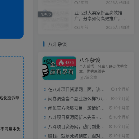
2年前
2026人已阅读
亚马逊大卖家新品高效推
TOP10
广，分享如何高效推广，打
造百万美金爆款单品
2年前
2025人已阅读
八斗杂谈
八斗杂谈
4835
个人感悟，分享互联网优秀文
章，优秀思维等
7篇文章
在八斗项目资源网上面，该看什么类型的赚钱项目
1个月前
站长投诉举
问卷调查当个副业怎么样?八斗告诉你
9个月前
闲鱼官方撒钱项目，邀请好友领现金，单价1-8元，0成本可以当个小副业
10个月前
八斗项目资源网新人先看+领取【0撸小项目+互联网工具箱】
10个月前
八斗项目资源网，热门副业项目任你选，每日持续更新
10个月前
您不同意本免
赚钱，就是死磕到底，跟对人做对事。
10个月前