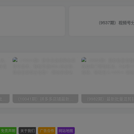
（9537期）视频
（9571期）快手直播短剧玩法，强开磁力聚星，结合多种变现方式日入600+
（10041期）拼多多店铺最新高效引流术，轻松引流400+创业粉，精准日变现五位数！
免责声明
-
关于我们
-
广告合作
-
网站地图