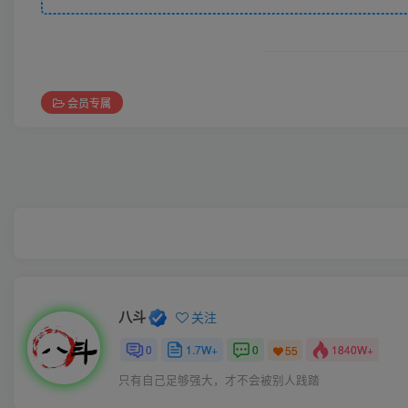
会员专属
八斗
关注
0
1.7W+
0
1840W+
55
只有自己足够强大，才不会被别人践踏