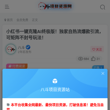
首页
会员免费
正文
小红书一键克隆Ai终极版！独家自热流爆款引流，
可矩阵不封号玩法！
八斗
关注
2年前发布
684
31
付费阅读
已售 1
小红书一键克隆Ai终极版！独家自热流爆款引流，可矩阵不封号玩法！
此内容为付费阅读，请付费后查看
9.9
八斗项目资源站
99
金币
金币
免费
会员
🎯
本平台收集全网最新、最快项目资源，打破信息差！避免当韭
立即购买
菜。