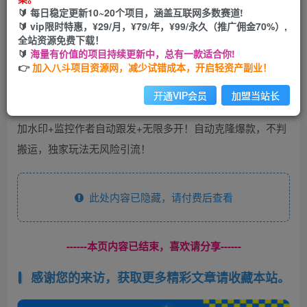
🔰 每日稳定更新10~20个项目，涵盖互联网多数赛道!
您当前未登录！建议登陆后购买，可保存购买订单
🔰 vip限时特惠，¥29/月，¥79/年，¥99/永久（推广佣金70%）,
全站资源免费下载！
🔰
海量有价值的项目持续更新中，总有一款适合你!
👉
加入八斗项目资源网，减少试错成本，开启轻资产副业！
开通VIP会员
加盟当站长
小红书一键克隆Ai终极版！自动定时任务+Ai自动改写+自动
加水印+监控作者自动跟发+无限多开！自动克隆爆款，不判
搬运，独家玩法无风险引流！
此处内容已隐藏，请付费后查看
------本页内容已结束，喜欢请分享------
感谢您的来访，获取更多精彩文章请收藏本站。