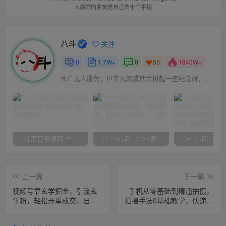
人最好的朋友是自己的十个手指
八斗
关注
0
1.7W+
0
1840W+
55
死亡无人能免，但非凡的成就会树起一座纪念碑，它将一直立到太阳冷却之时
八斗项目资源网 全网正品VIP课程 无损下载~
（10150期）2024高考项目野路子玩法，无限裂变，最高一天1W＋！
上一篇
下一篇
视频号靠玄学掘金，引流玄
手机从零基础到精通拍摄，
学粉，轻松开单成交，日入
拍摄手法0基础教学，快速入
1000+ 小白0成本上手
门（24节）